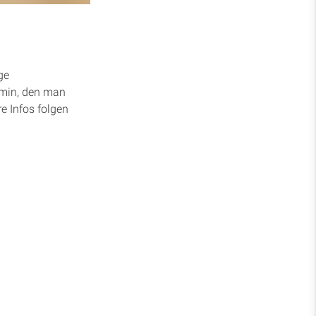
ge
rmin, den man
e Infos folgen