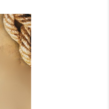
Spenden
 jetzt
manuel Baek,
rkmannsweiler
aiblingen/Bad
en über das
ue im
nflikte
n Botschaften