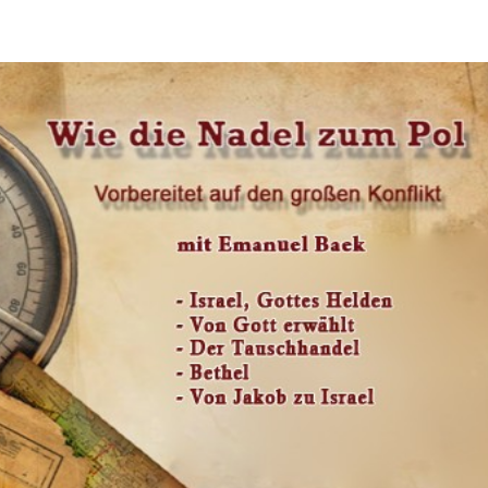
ungsserie mit Emanuel Baek
amp
„Wie die Nadel zum Pol“ – unter diesem Motto sprach E
Evangelist für Amazing Facts, letztes Jahr im Juli in Bi
beim jährlichen Erweckungswochenende des Bezirkes W
Cannstatt. Es war eine gesegnete Zeit. 5 lebendige Them
Leben Jakobs veranschaulichten die Bedeutung von Tre
alltäglichen Glaubensleben, um für kommende größere Ko
vorbereitet zu sein. Jetzt können diese gewinnbringende