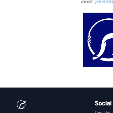
werden:
joel-medi
Social
Startseite