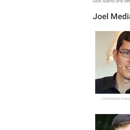
Gott stand uns sei
Joel Med
Christopher Kramp