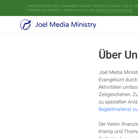
Joel Media Ministry verwendet Cookies. Manche Cookies sind für die
mithilfe von Matomo. Weitere Infos in der
Datenschutzerklärung
.
Joel Media Ministry
Über Un
11. Februar 2014
Joel Media Minist
Evangelium durch
Aktivitäten umfas
Zeitgeschehen. Zu
zu speziellen Anl
Begleitmaterial 
Der Verein finanzi
Kramp und Thomas 