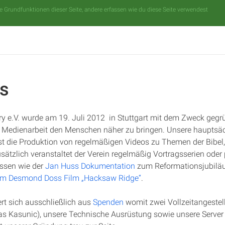
 Grundfunktionen dieser Seite, andere erfassen wie du diese Seite verwendest
s
ry e.V. wurde am 19. Juli 2012 in Stuttgart mit dem Zweck gegr
 Medienarbeit den Menschen näher zu bringen. Unsere hauptsä
st die Produktion von regelmäßigen Videos zu Themen der Bibel
sätzlich veranstaltet der Verein regelmäßig Vortragsserien oder
ässen wie der
Jan Huss Dokumentation
zum Reformationsjubilä
zum Desmond Doss Film „Hacksaw Ridge“
.
ert sich ausschließlich aus
Spenden
womit zwei Vollzeitangestell
Kasunic), unsere Technische Ausrüstung sowie unsere Server f