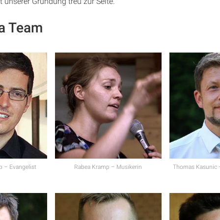
t unserer Gründung treu zur Seite.
ia Team
 – Evangelist
Rabea Kramp – Musikerin
Thomas Kasunic 