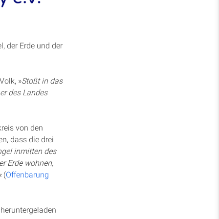
, der Erde und der
Volk, »
Stoßt in das
ner des Landes
kreis von den
n, dass die drei
gel inmitten des
der Erde wohnen,
«
(
Offenbarung
 heruntergeladen