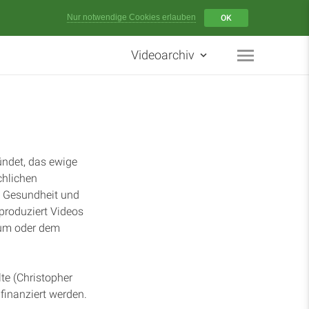
Menü
Nur notwendige Cookies erlauben
OK
Videoarchiv
Startseite
Artikel
Podcasts
ündet, das ewige
chlichen
, Gesundheit und
Studienzentrum
 produziert Videos
um oder dem
Über Uns
te (Christopher
Kontakt
inanziert werden.