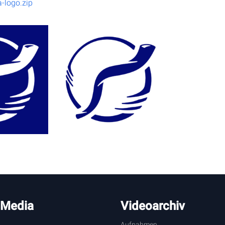
a-logo.zip
 Media
Videoarchiv
Aufnahmen