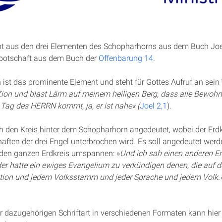
t aus den drei Elementen des Schopharhorns aus dem Buch Joel
sbotschaft aus dem Buch der
Offenbarung 14
.
ist das prominente Element und steht für Gottes Aufruf an sein 
ion und blast Lärm auf meinem heiligen Berg, dass alle Bewoh
r Tag des HERRN kommt, ja, er ist nahe« (
Joel 2,1
).
ch den Kreis hinter dem Schopharhorn angedeutet, wobei der Erd
haften der drei Engel unterbrochen wird. Es soll angedeutet werde
l den ganzen Erdkreis umspannen: »
Und ich sah einen anderen En
der hatte ein ewiges Evangelium zu verkündigen denen, die auf 
ation und jedem Volksstamm und jeder Sprache und jedem Volk.
r dazugehörigen Schriftart in verschiedenen Formaten kann hier