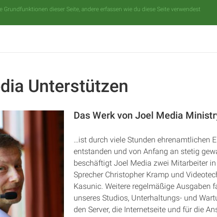
 Grundfunktionen dieser Seite, andere erfassen wie du diese Seite verwendest
dia Unterstützen
2
Das Werk von Joel Media Ministr
…ist durch viele Stunden ehrenamtlichen 
entstanden und von Anfang an stetig gew
beschäftigt Joel Media zwei Mitarbeiter in 
Sprecher Christopher Kramp und Videote
Kasunic. Weitere regelmäßige Ausgaben fal
unseres Studios, Unterhaltungs- und Wart
den Server, die Internetseite und für die 