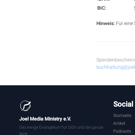
BIC:
Hinweis:
Für eine 
Spendenbescheinig
buchhaltung@joel
Social
Startseite
Joel Media Ministry e.V.
Artikel
Das ewige Evangelium für Dich und die ganze
Podcasts
Welt