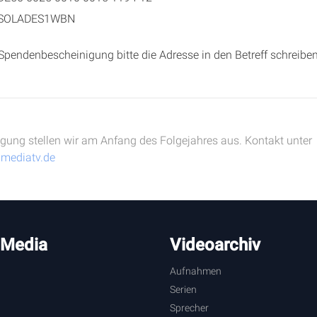
SOLADES1WBN
Spendenbescheinigung bitte die Adresse in den Betreff schreiben
ung stellen wir am Anfang des Folgejahres aus. Kontakt unter
mediatv.de
 Media
Videoarchiv
Aufnahmen
Serien
Sprecher