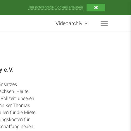
Menü
Nur notwendige Cookies erlauben
OK
Videoarchiv
Startseite
Artikel
Podcasts
y e.V.
Studienzentrum
Einsatzes
achsen. Heute
Vollzeit: unseren
Über Uns
chniker Thomas
len für die Miete
Kontakt
ungskosten für
Anschaffung neuen