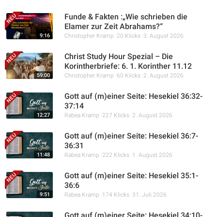
Funde & Fakten :„Wie schrieben die
Elamer zur Zeit Abrahams?“
9:16
Christopher Kramp
20 Klicks
3. August 2026
Christ Study Hour Spezial – Die
Korintherbriefe: 6. 1. Korinther 11.12
59:00
Christopher Kramp
60 Klicks
2. August 2026
Gott auf (m)einer Seite: Hesekiel 36:32-
37:14
12:27
Rabea Kramp
227 Klicks
2. August 2026
Gott auf (m)einer Seite: Hesekiel 36:7-
36:31
11:48
Rabea Kramp
222 Klicks
1. August 2026
Gott auf (m)einer Seite: Hesekiel 35:1-
36:6
9:51
Rabea Kramp
174 Klicks
31. Juli 2026
Gott auf (m)einer Seite: Hesekiel 34:10-