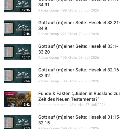
34:31
12:36
Rabea Kramp
199 Klicks
30. Juli 2026
Gott auf (m)einer Seite: Hesekiel 33:21-
34:9
9:46
Rabea Kramp
227 Klicks
29. Juli 2026
Gott auf (m)einer Seite: Hesekiel 33:1-
33:20
10:17
Rabea Kramp
195 Klicks
28. Juli 2026
Gott auf (m)einer Seite: Hesekiel 32:16-
32:32
9:54
Rabea Kramp
189 Klicks
27. Juli 2026
Funde & Fakten :„Juden in Russland zur
Zeit des Neuen Testaments?“
5:42
Christopher Kramp
43 Klicks
27. Juli 2026
Gott auf (m)einer Seite: Hesekiel 31:15-
32:15
7:13
Rabea Kramp
199 Klicks
26. Juli 2026