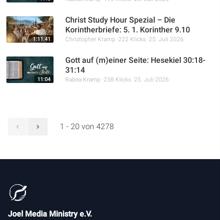
Christ Study Hour Spezial – Die
Korintherbriefe: 5. 1. Korinther 9.10
1:11:41
Christopher Kramp
222 Klicks
25. Juli 2026
Gott auf (m)einer Seite: Hesekiel 30:18-
31:14
11:04
Rabea Kramp
238 Klicks
25. Juli 2026
1 - 20 von 4278
Joel Media Ministry e.V.