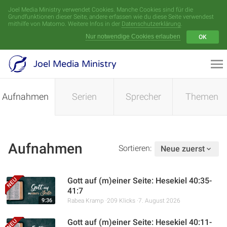
Joel Media Ministry verwendet Cookies. Manche Cookies sind für die
Menü
Grundfunktionen dieser Seite, andere erfassen wie du diese Seite verwendest
mithilfe von Matomo. Weitere Infos in der
Datenschutzerklärung
.
Nur notwendige Cookies erlauben
OK
Videoarchiv
Joel Media Ministry
Aufnahmen
Aufnahmen
Serien
Sprecher
Themen
Serien
Sprecher
Aufnahmen
Sortieren:
Neue zuerst
Themen
Gott auf (m)einer Seite: Hesekiel 40:35-
41:7
9:36
Rabea Kramp
209 Klicks
7. August 2026
Startseite
Gott auf (m)einer Seite: Hesekiel 40:11-