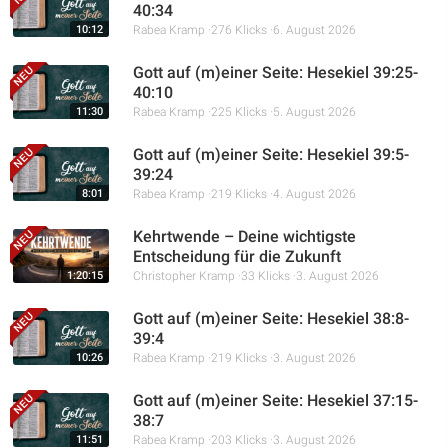
40:34
Artikel
10:12
Rabea Kramp
276 Klicks
6. August 2026
Gott auf (m)einer Seite: Hesekiel 39:25-
Podcasts
40:10
11:30
Rabea Kramp
225 Klicks
5. August 2026
Studienzentrum
Gott auf (m)einer Seite: Hesekiel 39:5-
39:24
Über Uns
8:01
Rabea Kramp
219 Klicks
4. August 2026
Kehrtwende – Deine wichtigste
Entscheidung für die Zukunft
Kontakt
1:20:15
Christopher Kramp
33 Klicks
3. August 2026
Spenden
Gott auf (m)einer Seite: Hesekiel 38:8-
39:4
10:26
Rabea Kramp
219 Klicks
3. August 2026
Gott auf (m)einer Seite: Hesekiel 37:15-
38:7
11:51
Rabea Kramp
203 Klicks
3. August 2026