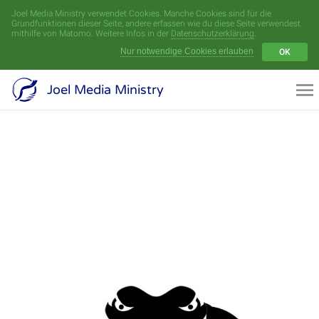
Joel Media Ministry verwendet Cookies. Manche Cookies sind für die
Menü
Grundfunktionen dieser Seite, andere erfassen wie du diese Seite verwendest
mithilfe von Matomo. Weitere Infos in der
Datenschutzerklärung
.
Nur notwendige Cookies erlauben
OK
Videoarchiv
Joel Media Ministry
Aufnahmen
Serien
Sprecher
Themen
Startseite