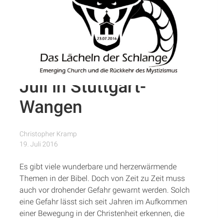
Symposium zum
Artikel
Thema „Emerging
Podcasts
Church“ und
Mystizismus am 23.
Studienzentrum
Juli in Stuttgart-
Über Uns
Wangen
Kontakt
Christopher Kramp
19. Juli 2016
Spenden
Es gibt viele wunderbare und herzerwärmende
Themen in der Bibel. Doch von Zeit zu Zeit muss
auch vor drohender Gefahr gewarnt werden. Solch
eine Gefahr lässt sich seit Jahren im Aufkommen
einer Bewegung in der Christenheit erkennen, die