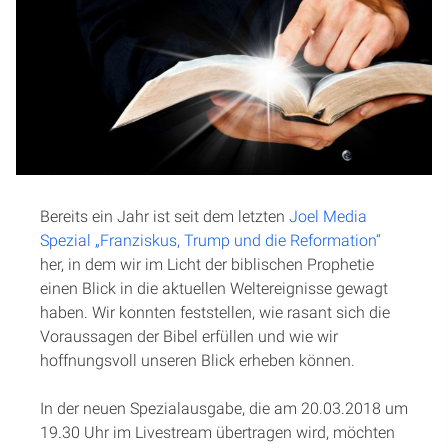
Ankündigung: Joel
Artikel
Media Spezial am
Podcasts
20.03.2018
Studienzentrum
Sabine Suschinski
16. März 2018
Über Uns
Bereits ein Jahr ist seit dem letzten
Joel Media
Spezial „Franziskus, Trump und die Reformation“
Kontakt
her, in dem wir im Licht der biblischen Prophetie
einen Blick in die aktuellen Weltereignisse gewagt
Spenden
haben. Wir konnten feststellen, wie rasant sich die
Voraussagen der Bibel erfüllen und wie wir
hoffnungsvoll unseren Blick erheben können.
In der neuen Spezialausgabe, die
am 20.03.2018
um
19.30 Uhr im Livestream übertragen wird, möchten