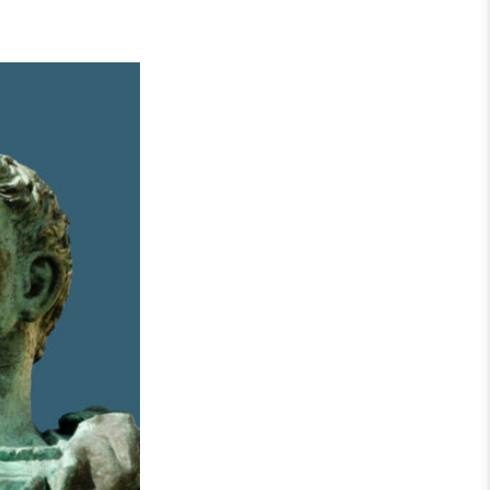
Spenden
b 03.
e
kunft von
n der
ntins. Bis
 Detail
 einer brutal
eis? Wie viel