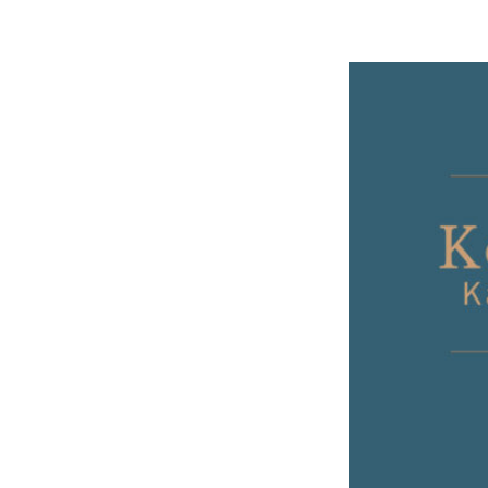
„Konst
März
Christopher Kr
24. Februar 202
Vor genau 1700
Nachwirkungen 
großer Bedeutu
Weltgeschichte
heute gilt sei
umstritten. Mi
verfolgten Gru