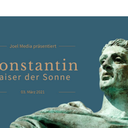
antin – Kaiser der Sonne“ a
amp
1
 Jahren erließ Kaiser Konstantin ein folgenschweres Edikt – di
sind bis zu heutigen Tag zu spüren und werden auch in der Zu
ng sein: Das Gesetz zum Schutz des Sonntags ist ein Meilenstei
 aber auch ein Symbol für die äußerst ambivalente Rolle Konsta
ne Regierung als besonders bedeutsam aber ist auch in fast jedem
t ihm verbindet sich die epochale Wende, die das Christentum von
ppe zur politisch dominanten Kraft machte – doch um welchen Pr