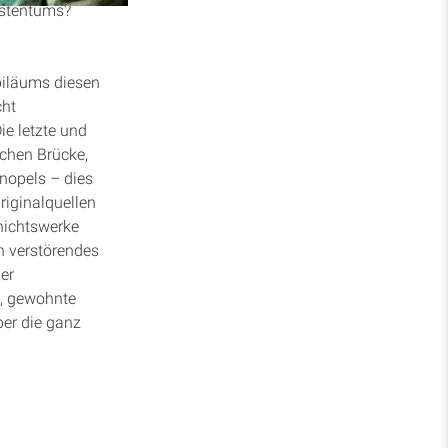
istentums?
biläums diesen
cht
e letzte und
schen Brücke,
nopels – dies
riginalquellen
hichtswerke
h verstörendes
er
s, gewohnte
ber die ganz