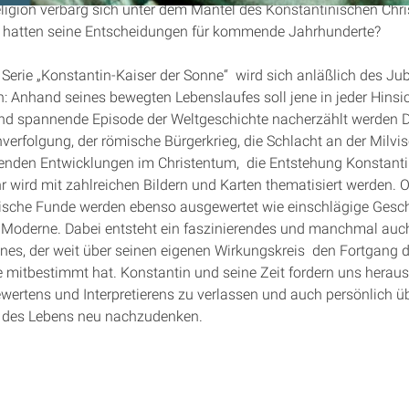
ligion verbarg sich unter dem Mantel des Konstantinischen Chr
 hatten seine Entscheidungen für kommende Jahrhunderte?
 Serie „Konstantin-Kaiser der Sonne“ wird sich anläßlich des Ju
 Anhand seines bewegten Lebenslaufes soll jene in jeder Hinsi
nd spannende Episode der Weltgeschichte nacherzählt werden Di
nverfolgung, der römische Bürgerkrieg, die Schlacht an der Milvi
enden Entwicklungen im Christentum, die Entstehung Konstanti
r wird mit zahlreichen Bildern und Karten thematisiert werden. O
ische Funde werden ebenso ausgewertet wie einschlägige Gesc
 Moderne. Dabei entsteht ein faszinierendes und manchmal auc
nes, der weit über seinen eigenen Wirkungskreis den Fortgang d
 mitbestimmt hat. Konstantin und seine Zeit fordern uns herau
ertens und Interpretierens zu verlassen und auch persönlich ü
 des Lebens neu nachzudenken.