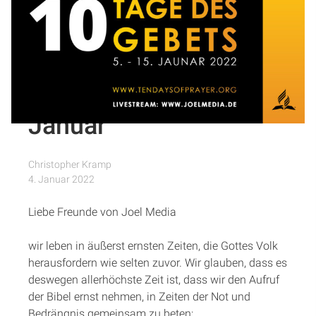
„Der Gebetsruf der
Artikel
Drei Engel“: 10 Tage
Podcasts
Gebet –
Livestreamserie ab 05.
Studienzentrum
Januar
Über Uns
Christopher Kramp
4. Januar 2022
Kontakt
Liebe Freunde von Joel Media
Spenden
wir leben in äußerst ernsten Zeiten, die Gottes Volk
herausfordern wie selten zuvor. Wir glauben, dass es
deswegen allerhöchste Zeit ist, dass wir den Aufruf
der Bibel ernst nehmen, in Zeiten der Not und
Bedrängnis gemeinsam zu beten: