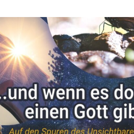
wenn es doch einen Gott gib
le Vortragsreihe am 22./23.
mber!
amp
23