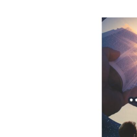
„…und 
aktuel
Septe
Christopher Kr
8. September 20