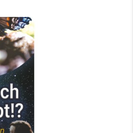
Spenden
t!?“ –