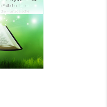
m Erdbeben bei der
e die Französische
keit aufzeigt und zur