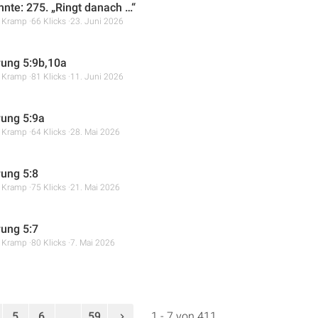
hnte: 275. „Ringt danach …“
r Kramp
66 Klicks
23. Juni 2026
ung 5:9b,10a
r Kramp
81 Klicks
11. Juni 2026
ung 5:9a
r Kramp
64 Klicks
28. Mai 2026
ung 5:8
r Kramp
75 Klicks
21. Mai 2026
ung 5:7
r Kramp
80 Klicks
7. Mai 2026
5
6
...
59
1 - 7 von 411