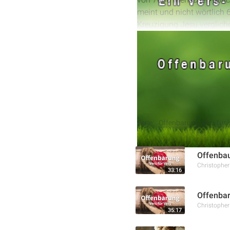
meint und nicht wörtlich
Kreuzigung Jesu vergliche
Revolution als ein solche
Ehre Gottes führt.
Weitere Aufnahmen
Serie:
Offenbarung Vers für 
Offenba
Christophe
33:16
Offenbar
Christophe
35:17