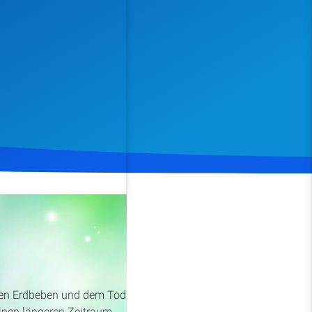
Spenden
Teilen
oßen Erdbeben und dem Tod
einen längeren Zeitraum