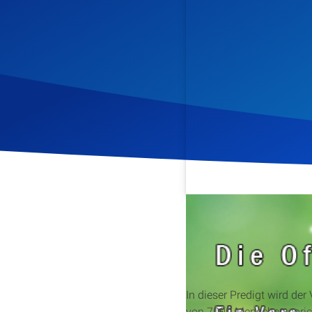
Veröffentlicht am
2. Okto
In dieser Predigt wird der
von 7000 Menschen spricht