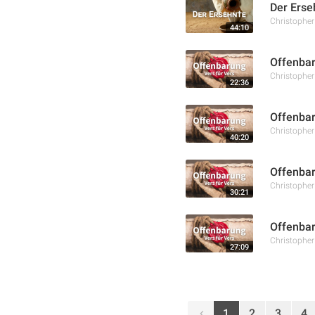
Der Erse
Christophe
44:10
Offenbar
Christophe
22:36
Offenbar
Christophe
40:20
Offenbar
Christophe
30:21
Offenbar
Christophe
27:09
1
2
3
4