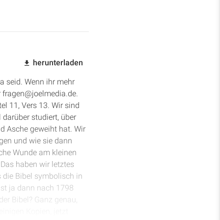
herunterladen
a seid. Wenn ihr mehr
er fragen@joelmedia.de.
l 11, Vers 13. Wir sind
 darüber studiert, über
nd Asche geweiht hat. Wir
agen und wie sie dann
liche Wunde am kleinen
 Das haben wir letztes
 die Bibel symbolisch in
ist ja dann nach 1798
der Bibel? Ganz genau,
einigen Kopien, jetzt