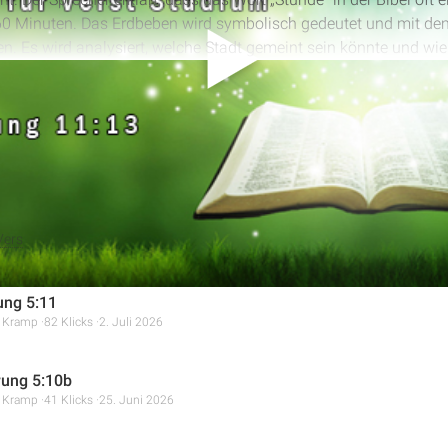
 60 Minuten. Das Erdbeben wird symbolisch gedeutet und mit de
n. Es wird analysiert, welche Stadt gemeint sein könnte und wi
s Erdbeben verstanden werden kann, das die Folgen der Gottlosig
alles anzeigen
Vers
ung 5:11
r Kramp
82 Klicks
2. Juli 2026
ung 5:10b
r Kramp
41 Klicks
25. Juni 2026