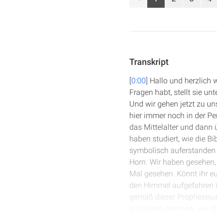
Transkript
[
0:00
] Hallo und herzlich
Fragen habt, stellt sie u
Und wir gehen jetzt zu u
hier immer noch in der Per
das Mittelalter und dann 
haben studiert, wie die B
symbolisch auferstanden i
Horn. Wir haben gesehen, 
Mal gesehen. Könnt ihr eu
den Himmel aufgefahren is
gemäß dieser Prophezeiun
wir haben gesehen, wie die