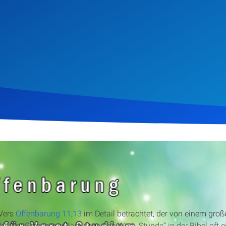
ber 2012
1.265
Klicks
Download
 Vers
Offenbarung 11,13
im Detail betrachtet, der von einem gr
. Der Sprecher erklärt, dass das Wort „Stunde“ in der Bibel oft 