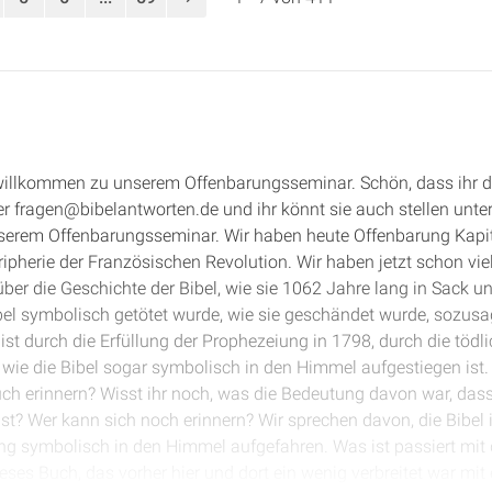
 willkommen zu unserem Offenbarungsseminar. Schön, dass ihr d
nter fragen@bibelantworten.de und ihr könnt sie auch stellen unt
nserem Offenbarungsseminar. Wir haben heute Offenbarung Kapite
ipherie der Französischen Revolution. Wir haben jetzt schon viel
über die Geschichte der Bibel, wie sie 1062 Jahre lang in Sack u
ibel symbolisch getötet wurde, wie sie geschändet wurde, sozus
st durch die Erfüllung der Prophezeiung in 1798, durch die töd
wie die Bibel sogar symbolisch in den Himmel aufgestiegen ist.
ch erinnern? Wisst ihr noch, was die Bedeutung davon war, dass
t? Wer kann sich noch erinnern? Wir sprechen davon, die Bibel 
g symbolisch in den Himmel aufgefahren. Was ist passiert mit 
ses Buch, das vorher hier und dort ein wenig verbreitet war mit 