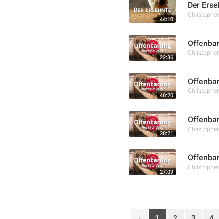
Der Erse
Christophe
44:10
Offenbar
Christophe
22:36
Offenbar
Christophe
40:20
Offenbar
Christophe
30:21
Offenbar
Christophe
27:09
1
2
3
4