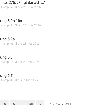
hnte: 275. „Ringt danach …“
r Kramp
67 Klicks
23. Juni 2026
ung 5:9b,10a
r Kramp
82 Klicks
11. Juni 2026
ung 5:9a
r Kramp
66 Klicks
28. Mai 2026
ung 5:8
r Kramp
75 Klicks
21. Mai 2026
ung 5:7
r Kramp
80 Klicks
7. Mai 2026
5
6
...
59
1 - 7 von 411