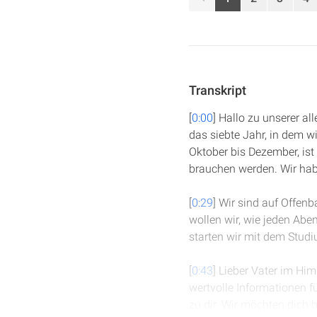
Transkript
[
0:00
] Hallo zu unserer a
das siebte Jahr, in dem w
Oktober bis Dezember, ist 
brauchen werden. Wir habe
[
0:29
] Wir sind auf Offenb
wollen wir, wie jeden Abe
starten wir mit dem Studi
[
0:43
] Lieber Vater im Him
wertvolle Informationen 
zu dir. Wir möchten dich b