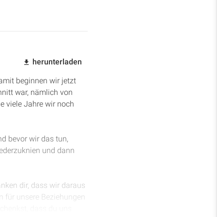
herunterladen
mit beginnen wir jetzt
hnitt war, nämlich von
ie viele Jahre wir noch
nd bevor wir das tun,
niederzuknien und dann
anken dir, dass wir daraus
n für unsere Beziehungen
 schenkst, dass du uns