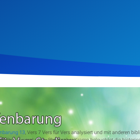
uar 2014
786
Klicks
Download
enbarung 13
, Vers 7 Vers für Vers analysiert und mit anderen bib
 Daniel, verglichen. Christopher Kramp beleuchtet die historisc