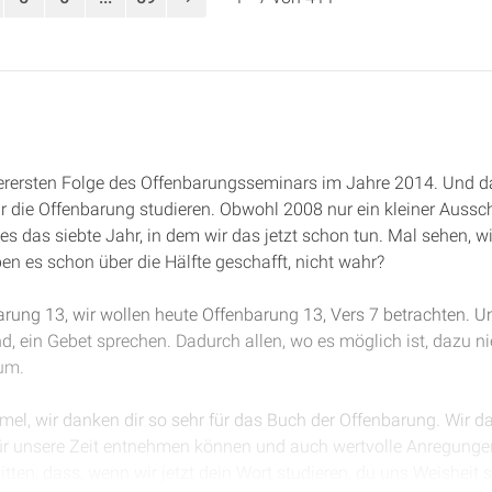
llerersten Folge des Offenbarungsseminars im Jahre 2014. Und da
ir die Offenbarung studieren. Obwohl 2008 nur ein kleiner Aussc
es das siebte Jahr, in dem wir das jetzt schon tun. Mal sehen, w
n es schon über die Hälfte geschafft, nicht wahr?
arung 13, wir wollen heute Offenbarung 13, Vers 7 betrachten. U
nd, ein Gebet sprechen. Dadurch allen, wo es möglich ist, dazu 
um.
mel, wir danken dir so sehr für das Buch der Offenbarung. Wir d
für unsere Zeit entnehmen können und auch wertvolle Anregunge
itten, dass, wenn wir jetzt dein Wort studieren, du uns Weisheit