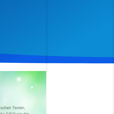
Spenden
Teilen
lischen Texten,
he Erfüllung der