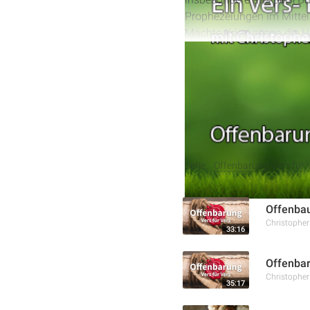
Prophezeiungen im Mittela
Mächte Krieg gegen die He
Gesetzes Gottes als zent
des Antichristen und dem 
Weitere Aufnahmen
Serie:
Offenbarung Vers für 
Offenba
Christophe
33:16
Offenbar
Christophe
35:17