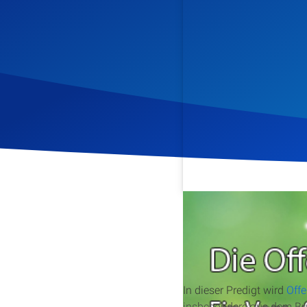
Veröffentlicht am
10. Jan
In dieser Predigt wird
Off
insbesondere aus dem Buch