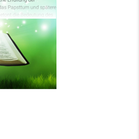
 das Papsttum und spätere
betont die Bedeutung des
tze zwischen dem Wirken