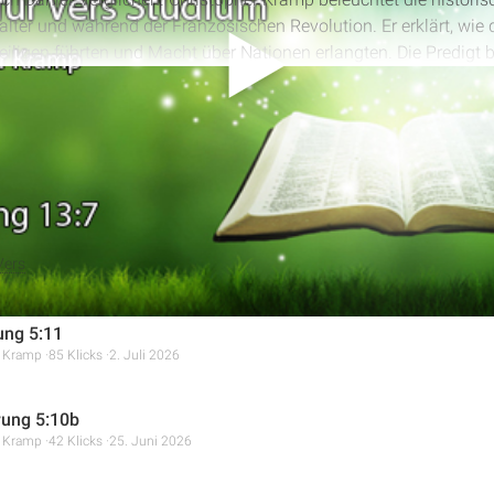
lter und während der Französischen Revolution. Er erklärt, wie
iligen führten und Macht über Nationen erlangten. Die Predigt 
ralen Punkt des Konflikts und zeigt die Parallelen und Gegensä
alles anzeigen
Christi auf.
Vers
ung 5:11
r Kramp
85 Klicks
2. Juli 2026
ung 5:10b
r Kramp
42 Klicks
25. Juni 2026