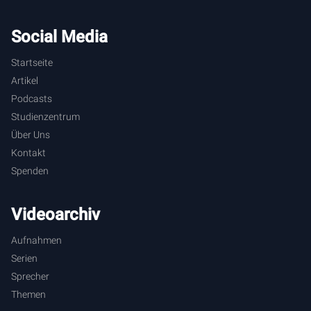
[
1:42
] Lieber Vater im Himmel, wir möchten dir danke sagen
auch für diesen Abend und für die Gelegenheit, jetzt aus
Social Media
deinem Wort zu lernen. Versprich du zu uns, fülle uns mit
deinem Heiligen Geist und gib, dass unser Glaube gestärkt
Startseite
und wächst und wir in unserer Beziehung zu dir wachsen
Artikel
dürfen. Habe ich bitte, dass du alles, was an Gedanken,
Podcasts
Emotionen, Umständen uns vielleicht doch hindert, ganz
Studienzentrum
unser Herz aufzumachen, dass du es weg nimmst und
Über Uns
dass wir uns jetzt in der Sabbatruhe auf dich besinnen
Kontakt
können, auf dein Wort und neue geistliche Kraft teilen
Spenden
können. Das bitten wir im Namen Jesu. Amen.
[
Videoarchiv
2:38
] Schlagt mir auf 2. Chronik, Kapitel 7. Gott hat schon
immer gewollt, dass nicht nur einzelne beten. Er hat schon
Aufnahmen
immer gewollt, dass sein Volk zusammen betet. Ein
Serien
zweites Chronik 7. Wir haben am ersten Abend diesen Text
Sprecher
gehabt und wollen heute ein bisschen auch den Bogen
spannen. In 2. Chronik 7, da sagt Gott ab Vers 13: "Wenn
Themen