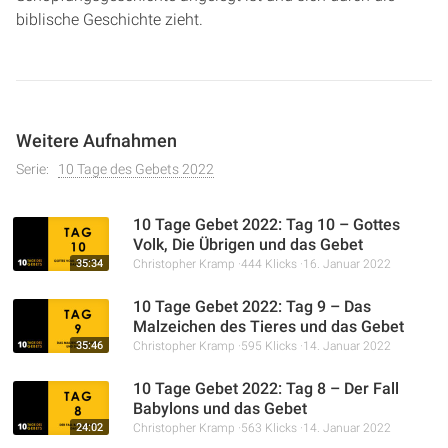
biblische Geschichte zieht.
Weitere Aufnahmen
Serie:
10 Tage des Gebets 2022
10 Tage Gebet 2022: Tag 10 – Gottes
Volk, Die Übrigen und das Gebet
35:34
Christopher Kramp
444 Klicks
16. Januar 2022
10 Tage Gebet 2022: Tag 9 – Das
Malzeichen des Tieres und das Gebet
35:46
Christopher Kramp
595 Klicks
14. Januar 2022
10 Tage Gebet 2022: Tag 8 – Der Fall
Babylons und das Gebet
24:02
Christopher Kramp
563 Klicks
14. Januar 2022