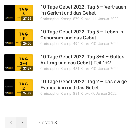
10 Tage Gebet 2022: Tag 6 – Vertrauen
im Gericht und das Gebet
27:38
Christopher Kramp
579 Klicks
11. Januar 2022
10 Tage Gebet 2022: Tag 5 – Leben in
Gehorsam und das Gebet
26:00
Christopher Kramp
494 Klicks
10. Januar 2022
10 Tage Gebet 2022: Tag 3+4 – Gottes
Auftrag und das Gebet | Teil 1+2
33:37
Christopher Kramp
481 Klicks
10. Januar 2022
10 Tage Gebet 2022: Tag 2 – Das ewige
Evangelium und das Gebet
24:33
Christopher Kramp
851 Klicks
7. Januar 2022
1 - 7 von 8