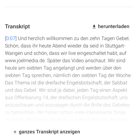
Transkript
herunterladen
[
0:07
] Und herzlich willkommen zu den zehn Tagen Gebet.
Schön, dass ihr heute Abend wieder da seid in Stuttgart-
Wangen und schön, dass wir live eingeschaltet habt, auf
www.joelmedia.de. Später das Video anschaut. Wir sind
heute am siebten Tag angelangt und werden über den
siebten Tag sprechen, nämlich den siebten Tag der Woche.
Das Thema ist die dreifache Engelsbotschaft, der Sabbat
und das Gebet. Wir sind ja dabei, jeden Tag einen Aspekt
aus Offenbarung 14, der dreifachen Engelsbotschaft, uns
anzuschauen und sozusagen durch die Brille des Gebetes
zu betrachten. Wir haben schon viele interessante Dinge
entdeckt. Wir haben gesehen, wie das Gebet die dreifache
Engelsbotschaft ganz praktisch in unser Leben bringt und
ganzes Transkript anzeigen
wie das Gebet die dreifache Engelsbotschaft auch zum