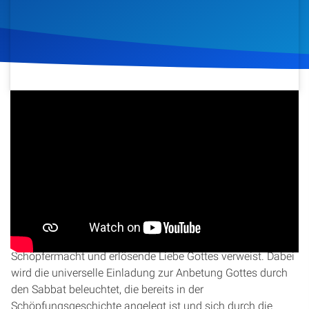
Artikel
Podcasts
Studienzentrum
12. Januar 2022
608
Klicks
Download
Über Uns
Kontakt
In dieser Predigt zur Serie „10 Tage des Gebets 2022“
spricht Christopher Kramp über die Bedeutung der
Spenden
dreifachen Engelsbotschaft, des Sabbats und des Gebets.
Er erklärt, warum wir zu Gott beten sollen, indem er auf die
Schöpfermacht und erlösende Liebe Gottes verweist. Dabei
wird die universelle Einladung zur Anbetung Gottes durch
den Sabbat beleuchtet, die bereits in der
Schöpfungsgeschichte angelegt ist und sich durch die