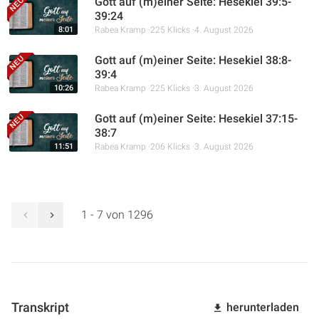
Gott auf (m)einer Seite: Hesekiel 39:5-
39:24
8:01
Rabea Kramp
225 Klicks
4. August 2026
Gott auf (m)einer Seite: Hesekiel 38:8-
39:4
10:26
Rabea Kramp
225 Klicks
3. August 2026
Gott auf (m)einer Seite: Hesekiel 37:15-
38:7
11:51
Rabea Kramp
206 Klicks
3. August 2026
1 - 7 von 1296
Transkript
herunterladen