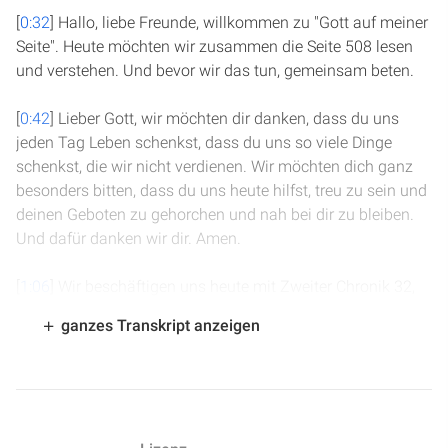
[
0:32
] Hallo, liebe Freunde, willkommen zu "Gott auf meiner
Seite". Heute möchten wir zusammen die Seite 508 lesen
und verstehen. Und bevor wir das tun, gemeinsam beten.
[
0:42
] Lieber Gott, wir möchten dir danken, dass du uns
jeden Tag Leben schenkst, dass du uns so viele Dinge
schenkst, die wir nicht verdienen. Wir möchten dich ganz
besonders bitten, dass du uns heute hilfst, treu zu sein und
deinen Geboten zu gehorchen und nah bei dir zu bleiben.
Und dafür danken wir dir. Amen.
[
1:06
] Wir beschäftigen uns heute mit Zweiter Chronik 32,
lesen aber noch den Rest von 31. Gestern haben wir
ganzes Transkript anzeigen
gesehen, dass Treue sich auszahlt. Hiskia hat alles wieder
so eingerichtet, wie Gott es vorhergesehen hat oder
bestimmt hat für das Heiligtum. Und die Konsequenz
daraus war ein Überfluss an Gaben. Es gab so viele Gaben.
Die Bibel spricht von Haufen, die vier Monate, hier