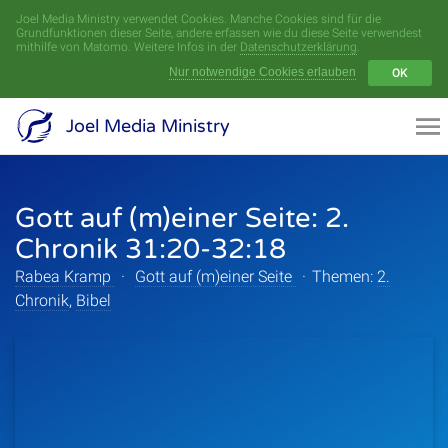
Joel Media Ministry verwendet Cookies. Manche Cookies sind für die
Menü
Grundfunktionen dieser Seite, andere erfassen wie du diese Seite verwendest
mithilfe von Matomo. Weitere Infos in der
Datenschutzerklärung
.
Nur notwendige Cookies erlauben
OK
Videoarchiv
Joel Media Ministry
Aufnahmen
Gott auf (m)einer Seite: 2.
Serien
Chronik 31:20-32:18
Sprecher
Rabea Kramp
·
Gott auf (m)einer Seite
·
Themen:
2.
Chronik
,
Bibel
Themen
Startseite