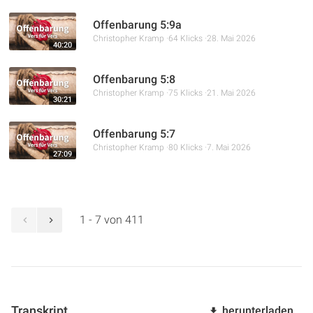
Offenbarung 5:9a
Christopher Kramp
64 Klicks
28. Mai 2026
40:20
Offenbarung 5:8
Christopher Kramp
75 Klicks
21. Mai 2026
30:21
Offenbarung 5:7
Christopher Kramp
80 Klicks
7. Mai 2026
27:09
1 - 7 von 411
Transkript
herunterladen