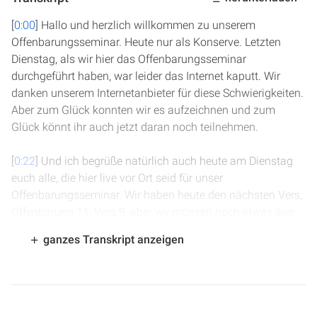
[
0:00
] Hallo und herzlich willkommen zu unserem
Offenbarungsseminar. Heute nur als Konserve. Letzten
Dienstag, als wir hier das Offenbarungsseminar
durchgeführt haben, war leider das Internet kaputt. Wir
danken unserem Internetanbieter für diese Schwierigkeiten.
Aber zum Glück konnten wir es aufzeichnen und zum
Glück könnt ihr auch jetzt daran noch teilnehmen.
[
0:22
] Und ich begrüße natürlich auch heute am Dienstag
euch alle, die hier live vor Ort seid für unser
Offenbarungsseminar. Wir haben heute den nächsten Vers,
Offenbarung 11, Vers 9, aber wir müssen noch etwas aus
Vers 8 beenden. Also wir haben heute einiges vor. Wir
ganzes Transkript anzeigen
haben leider oder zum Glück keine Fragen. Das heißt, wir
haben genügend Zeit für all das, was wir uns
vorgenommen haben. Solltet ihr Fragen haben, könnt ihr
sie stellen unter fragen-at-joelmedia.tv.de. Bevor wir jetzt
aber anfangen, wollen wir gemeinsam niederknien für ein