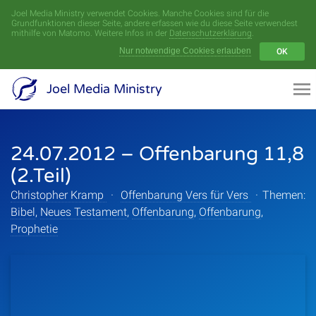
Joel Media Ministry verwendet Cookies. Manche Cookies sind für die
Menü
Grundfunktionen dieser Seite, andere erfassen wie du diese Seite verwendest
mithilfe von Matomo. Weitere Infos in der
Datenschutzerklärung
.
Nur notwendige Cookies erlauben
OK
Videoarchiv
Joel Media Ministry
Aufnahmen
24.07.2012 – Offenbarung 11,8
Serien
(2.Teil)
Sprecher
Christopher Kramp
·
Offenbarung Vers für Vers
·
Themen:
Bibel
,
Neues Testament
,
Offenbarung
,
Offenbarung
,
Themen
Prophetie
Startseite