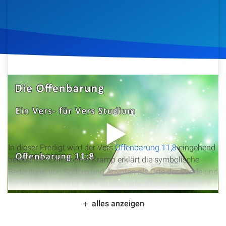
Artikel
Podcasts
Studienzentrum
1. August 2012
1.207
Klicks
Download
Über Uns
Kontakt
In dieser Predigt wird der Vers
Offenbarung 11,8
eingehend
Spenden
beleuchtet. Christopher Kramp erklärt die symbolische
Bedeutung von Sodom und Ägypten als Orte der Sünde und
Rebellion. Der Fokus liegt auf der tiefgreifenden Analyse
von Golgatha als dem Ort, an dem alle Sünden der Welt
alles anzeigen
konzentriert wurden und Jesus die ultimative Sühne
leistete. Die Ausführungen beleuchten die historische und