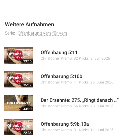
geistliche Dimension der Ereignisse rund um die
Kreuzigung Jesu und die Wahl zwischen Jesus und
Barabbas.
Weitere Aufnahmen
Serie:
Offenbarung Vers für Vers
Offenbaung 5:11
Christopher Kramp
82 Klicks
2. Juli 2026
33:16
Offenbarung 5:10b
Christopher Kramp
41 Klicks
25. Juni 2026
35:17
Der Ersehnte: 275. „Ringt danach …“
Christopher Kramp
66 Klicks
23. Juni 2026
44:10
Offenbarung 5:9b,10a
Christopher Kramp
81 Klicks
11. Juni 2026
22:36