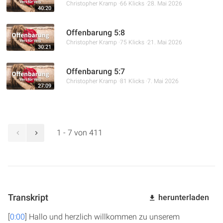
Christopher Kramp
66 Klicks
28. Mai 2026
40:20
Offenbarung 5:8
Christopher Kramp
75 Klicks
21. Mai 2026
30:21
Offenbarung 5:7
Christopher Kramp
81 Klicks
7. Mai 2026
27:09
1 - 7 von 411
Transkript
herunterladen
[
0:00
] Hallo und herzlich willkommen zu unserem