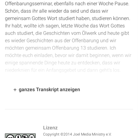
Offenbarungsseminar, ebenfalls nach einer Woche Pause.
Schön, dass ihr alle wieder da seid und dass wir
gemeinsam Gottes Wort studiert haben, studieren können.
Ihr habt, wollte ich sagen, letzte Woche das Wort Gottes
auch studiert, die Geschichten vom Ölwerk und heute gibt
es wieder Geschichten aus der Offenbarung und wir
möchten gemeinsam Offenbarung 13 studieren. Ich
möchte euch einladen, bevor wir damit beginnen, wenn wir
einige spannende Dinge heute zu entdecken, dass wir
niederknien für ein Anfangsgebet und dann geht's los.
[
0:38
] Lieber Vater im Himmel, wir möchten dir von Herzen
ganzes Transkript anzeigen
Dank sagen, dass wir jetzt zu dir kommen können, dass wir
dein Wort studieren können, dass wir lernen dürfen. Wir
möchten dich bitten, dass wir wirklich etwas lernen für
unser persönliches Leben, dass es nicht nur Fakten und
Theorien sind, sondern dass wir die Kraft des Evangeliums
Lizenz
erfahren dürfen durch das Studium der Offenbarung. Ich
Copyright ©2014 Joel Media Ministry e.V.
möchte dich bitten, dass du alle Störende fernhältst, dass