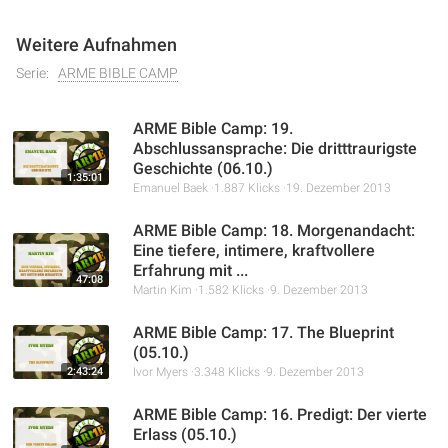
Weitere Aufnahmen
Serie:
ARME BIBLE CAMP
ARME Bible Camp: 19.
Abschlussansprache: Die dritttraurigste
Geschichte (06.10.)
1:35:01
Emanuel Baek
1.887 Klicks
19. Dezember 2013
ARME Bible Camp: 18. Morgenandacht:
Eine tiefere, intimere, kraftvollere
Erfahrung mit ...
47:08
Martin Kim
1.582 Klicks
9. Dezember 2013
ARME Bible Camp: 17. The Blueprint
(05.10.)
2:43:24
Ivor Myers
3.348 Klicks
9. Dezember 2013
ARME Bible Camp: 16. Predigt: Der vierte
Erlass (05.10.)