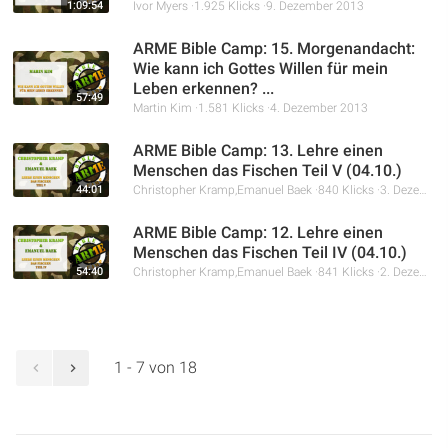
1:09:54
Ivor Myers
1.925 Klicks
9. Dezember 2013
ARME Bible Camp: 15. Morgenandacht:
Wie kann ich Gottes Willen für mein
Leben erkennen? ...
57:49
Martin Kim
1.581 Klicks
4. Dezember 2013
ARME Bible Camp: 13. Lehre einen
Menschen das Fischen Teil V (04.10.)
44:01
Christopher Kramp,
Emanuel Baek
840 Klicks
3. Dezember 2013
ARME Bible Camp: 12. Lehre einen
Menschen das Fischen Teil IV (04.10.)
54:40
Christopher Kramp,
Emanuel Baek
841 Klicks
2. Dezember 2013
1 - 7 von 18