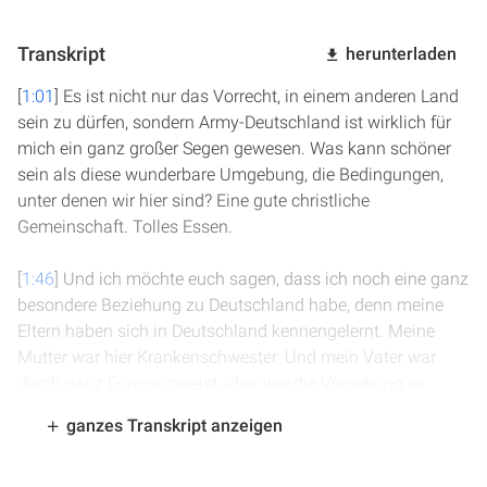
Transkript
herunterladen
[
1:01
] Es ist nicht nur das Vorrecht, in einem anderen Land
sein zu dürfen, sondern Army-Deutschland ist wirklich für
mich ein ganz großer Segen gewesen. Was kann schöner
sein als diese wunderbare Umgebung, die Bedingungen,
unter denen wir hier sind? Eine gute christliche
Gemeinschaft. Tolles Essen.
[
1:46
] Und ich möchte euch sagen, dass ich noch eine ganz
besondere Beziehung zu Deutschland habe, denn meine
Eltern haben sich in Deutschland kennengelernt. Meine
Mutter war hier Krankenschwester. Und mein Vater war
durch ganz Europa gereist, aber wie die Vorsehung es
wollte, haben sie sich hier in Deutschland getroffen. Und
ganzes Transkript anzeigen
sie haben sich ineinander verliebt und sind dann nach
Kanada gezogen und haben dort geheiratet. Ihr könnt also