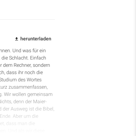
herunterladen
nnen. Und was für ein
die Schlacht. Einfach
or dem Rechner, sondern
ch, dass ihr noch die
s Studium des Wortes
l kurz zusammenfassen,
ig. Wir wollen gemeinsam
ichts, denn der Maier-
 der Ausweg ist die Bibel,
 Ende. Aber um die
tet, dass man die
en. Und als wir diese