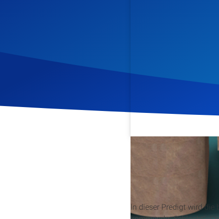
Veröffentlicht am
1. Dez
In dieser Predigt wird die
kommende „Schlacht“. Chr