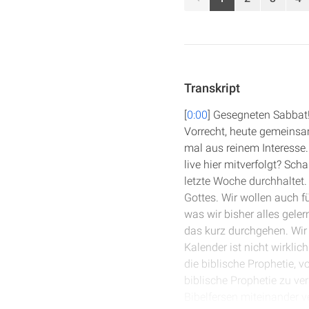
Transkript
[
0:00
] Gesegneten Sabbat!
Vorrecht, heute gemeinsa
mal aus reinem Interesse
live hier mitverfolgt? Sch
letzte Woche durchhaltet.
Gottes. Wir wollen auch 
was wir bisher alles gel
das kurz durchgehen. Wir 
Kalender ist nicht wirklic
die biblische Prophetie, 
biblische Prophetie zu ve
Bibelfersen miteinander v