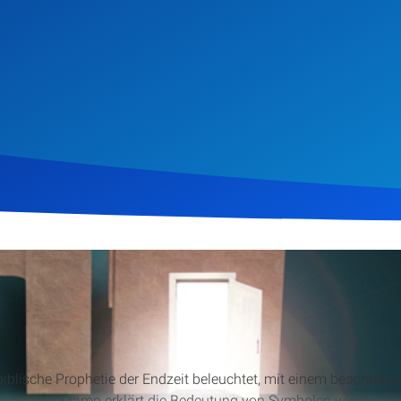
ember 2012
1.690
Klicks
Download
 biblische Prophetie der Endzeit beleuchtet, mit einem besondere
istopher Kramp erklärt die Bedeutung von Symbolen wie dem T