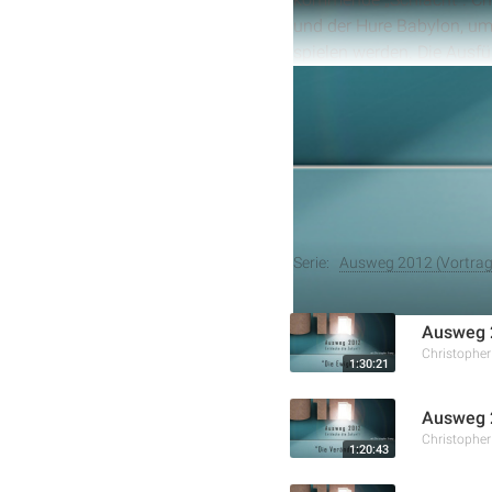
und der Hure Babylon, um d
spielen werden. Die Ausfü
Entwicklungen, die auf e
Weitere Aufnahmen
Serie:
Ausweg 2012 (Vortrags
Ausweg 2
Christophe
1:30:21
Ausweg 2
Christophe
1:20:43