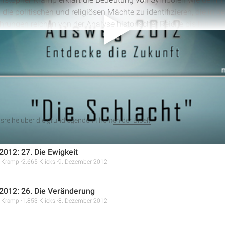
ie politischen und religiösen Mächte zu identifizieren, die in de
hrungen reichen von der Analyse historischer Reiche bis hin zu 
ine entscheidende Auseinandersetzung zwischen Gott und seine
alles anzeigen
reihe über die grundlegenden Themen der Bibel)
012: 27. Die Ewigkeit
r Kramp
2.665 Klicks
9. Dezember 2012
012: 26. Die Veränderung
r Kramp
1.853 Klicks
8. Dezember 2012