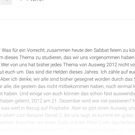
 Was für ein Vorrecht, zusammen heute den Sabbat feiern zu kö
m dieses Thema zu studieren, das wir uns vorgenommen haben: 
. Wer von uns hat bisher jedes Thema von Ausweg 2012 nicht v
aut euch um. Das sind die Helden dieses Jahres. Ich zähle auf eu
 Aber ich denke, wir alle sind bisher gesegnet worden durch da
für alle, die gestern das nicht mitbekommen haben, noch einma
ernt haben. Und einige von euch können das schon fast auswend
haben gelernt, 2012 am 21. Dezember wird wie viel passieren? N
h was wert in Bezug auf Prophetie. Aber es gibt einen Ausweg und
vor allem zum Beispiel Daniel 2, die uns sagt, es kommt ein gutes
rstehen, brauchen wir einen Code und der Bibel-Code, das bedeu
ergleicht, sodass man versteht, was die Prophezeiungen uns sag