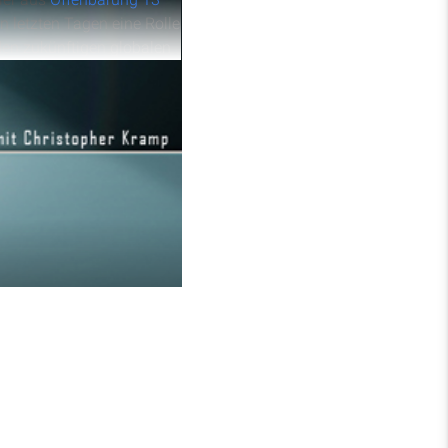
n letzten Tagen eine Rolle
den zukünftigen globalen
n Gegnern hinauslaufen.