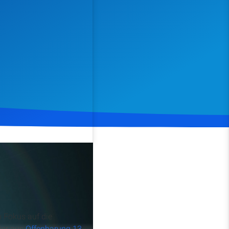
Spenden
Teilen
n Fokus auf die
ier aus
Offenbarung 13