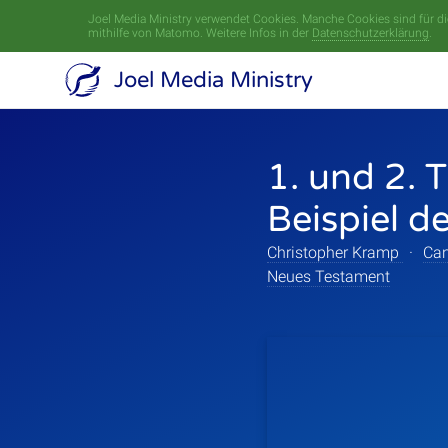
Joel Media Ministry verwendet Cookies. Manche Cookies sind für die
mithilfe von Matomo. Weitere Infos in der
Datenschutzerklärung
.
Joel Media Ministry
1. und 2. 
Beispiel d
Christopher Kramp
·
Can
Neues Testament