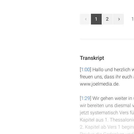
1
2
1
Transkript
[
1:00
] Hallo und herzlich
freuen uns, dass ihr euch 
www.joelmedia.de.
[
1:29
] Wir gehen weiter i
wir bereiten uns diesmal 
jetzt systematisch Vers f
Kapitel aus 1. Thessaloni
2. Kapitel ab Vers 1 begin