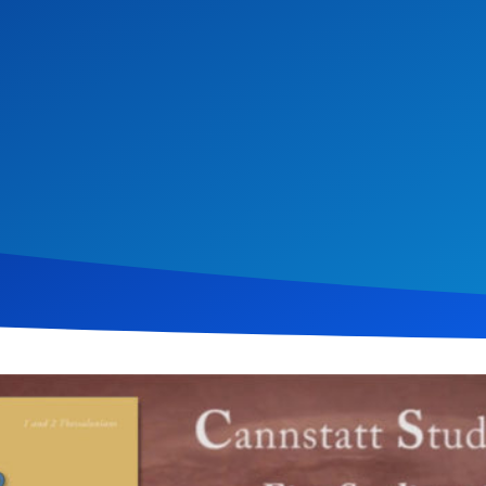
i 2012
774
Klicks
Download