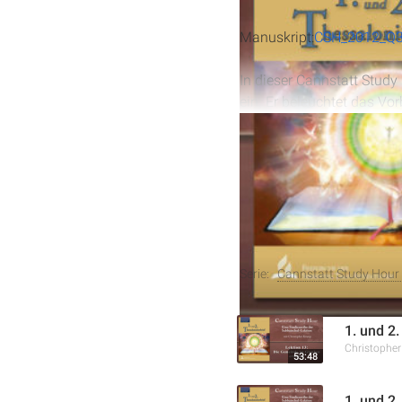
Manuskript:
CSH_2012_Q3
In dieser Cannstatt Study
ein. Er beleuchtet das Vor
Misshandlungen treu das 
einem reinen Gewissen im
Paulus und Jesus selbst e
Beifall ausgerichtet war.
In dieser Cannstatt Study
Weitere Aufnahmen
ein. Er beleuchtet das vo
werden zentrale Themen wi
Serie:
Cannstatt Study Hour 
Liebe zu den Gläubigen be
Leben zu führen, das Gott 
1. und 2
Christophe
53:48
1. und 2