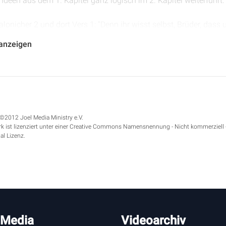
deen aus dem 1. Kapitel ganz logisch im 2. Kapitel weiterführt.
salonicher 2 und dort Vers 1: "Denn ihr wisst selbst, Brüder, dass
bezieht sich noch einmal auf die Art und Weise, wie er dort in Th
 anzeigen
ündet hat. Und wir werden sehen, dass das ganze 2. Kapitel so e
n und von Gott geführten Prediger und Evangelisten. Wann immer d
r an das Ideal, das Gott hat, von einem Prediger zu kommen, d
el aus 1. Thessalonicher studieren. Er bezieht sich ganz deutlic
d er sagt uns auch in 1. Thessalonicher 3 Vers 5 das folgende.
©2012 Joel Media Ministry e.V.
 leisten. Er möchte diesen Glauben, den er angefangen hat, in 1
k ist lizenziert unter einer Creative Commons Namensnennung - Nicht kommerziell 
n. Deswegen sagt er: "Ich hoffe, dass unser Eingang bei euch ni
al Lizenz.
en Gedanken noch ein bisschen weiter ausspinnen. Vielleicht zu
dort Vers 1. Die Bibel sagt dort, Psalm 127 Vers 1: "Wenn der H
e daran bauen. Wenn der Herr nicht die Stadt behütet, dann wac
ch, wenn der Herr nicht mit im Werk ist, dann ist alles umsonst. 
, die größte evangelistische Aktion, Gemeindeneugründungen a
nn nicht der Herr im Werk ist. Und ich weiß nicht, was du in letz
 frage dich diese eine Frage: Ist an dem Haus, an dem du gera
 Media
Videoarchiv