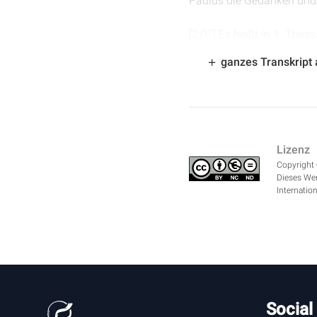
Paulus die Gedanken und I
[
2:07
] Es heißt in 1. Thes
nicht vergeblich war." Er 
ganzes Transkript
hat und die Gemeinde gegr
erfolgreichen, geistliche
wünschen noch etwas nähe
gemeinsam dieses 2. Kapit
im vorherigen Kapitel. Un
Lizenz
Copyright 
[
3:14
] Er möchte Vorsorge
Dieses Wer
bestätigen und bekräftige
Internation
ist." Und wir werden dies
Psalm 127. Psalm 127 und 
dann arbeiten umsonst si
Die Bibel sagt ganz deutli
missionarische Bemühung
vergeblich und umsonst, we
hast zu unternehmen, aber
Social