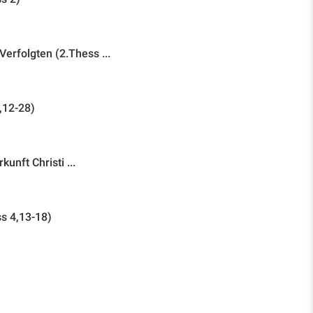
erfolgten (2.Thess ...
,12-28)
unft Christi ...
ss 4,13-18)