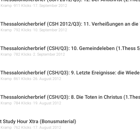
r Kramp
911 Klicks
17. September 2012
. Thessalonicherbrief (CSH 2012/Q3): 11. Verheißungen an die V
r Kramp
792 Klicks
10. September 2012
. Thessalonicherbrief (CSH/Q3): 10. Gemeindeleben (1.Thess 5
r Kramp
782 Klicks
2. September 2012
 Thessalonicherbrief (CSH/Q3): 9. Letzte Ereignisse: die Wiederk
r Kramp
861 Klicks
26. August 2012
 Thessalonicherbrief (CSH/Q3): 8. Die Toten in Christus (1.The
r Kramp
784 Klicks
19. August 2012
t Study Hour Xtra (Bonusmaterial)
r Kramp
762 Klicks
17. August 2012