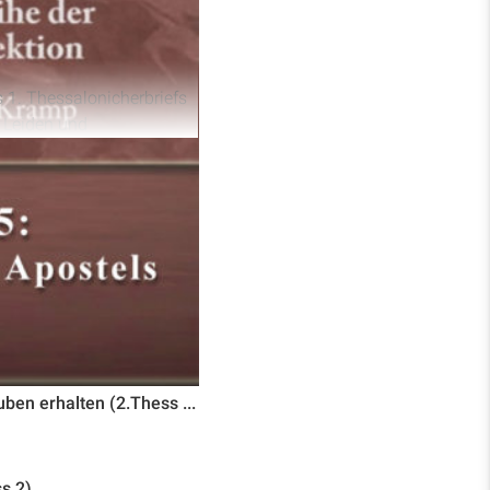
s 1. Thessalonicherbriefs
z Leiden und
eit, Ehrlichkeit und
usführungen zeigen, wie
ht auf menschlichem
s 1. Thessalonicherbriefs
 und Prediger. Dabei
efälligkeit und die tiefe
lus zu folgen und ein
ben erhalten (2.Thess ...
s 2)