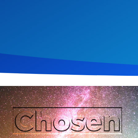
i 2019
875
Klicks
Download
 dieser Predigt seine persönliche Bekehrungsgeschichte und beton
über die Bedeutung einer lebendigen Beziehung zu Gott, die übe