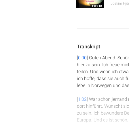
Joakim Hjör
1:03:18
Transkript
[
0:00
] Guten Abend. Schön
hier zu sein. Ich freue 
teilen. Und wenn ich etwa
ich hoffe, dass sie auch 
lebe in Norwegen und das 
[
1:02
] War schon jemand 
dort hinführt. Wünscht si
zu sein. Ich bewundere De
Europa. Und es ist schön, 