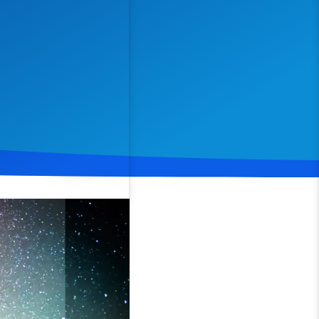
Spenden
Teilen
t die transformative Kraft
r bloßes Wissen