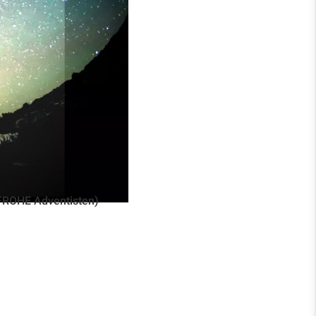
e Zuhörer, sich ganz für
gendes christliches
FROHE Adventisten)