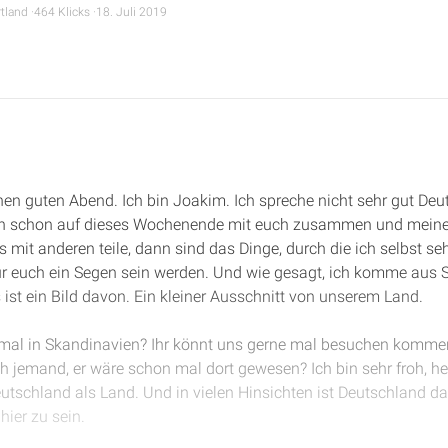
tland
464 Klicks
18. Juli 2019
en guten Abend. Ich bin Joakim. Ich spreche nicht sehr gut Deut
mich schon auf dieses Wochenende mit euch zusammen und meine
s mit anderen teile, dann sind das Dinge, durch die ich selbst s
für euch ein Segen sein werden. Und wie gesagt, ich komme aus 
ist ein Bild davon. Ein kleiner Ausschnitt von unserem Land.
mal in Skandinavien? Ihr könnt uns gerne mal besuchen kommen
ch jemand, er wäre schon mal dort gewesen? Ich bin sehr froh, he
utschland als Land. Und in vielen Hinsichten ist Deutschland d
hier zu sein.