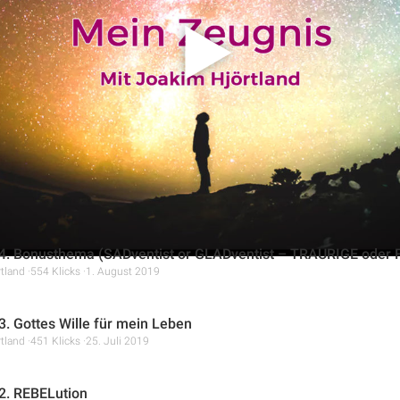
rsönlichen Erlebnissen und biblischen Beispielen ermutigt er di
einen Plan für ihr Leben anzunehmen, um ein erfülltes und aufre
4. Bonusthema (SADventist or GLADventist – TRAURIGE oder 
tland
554 Klicks
1. August 2019
3. Gottes Wille für mein Leben
tland
451 Klicks
25. Juli 2019
2. REBELution