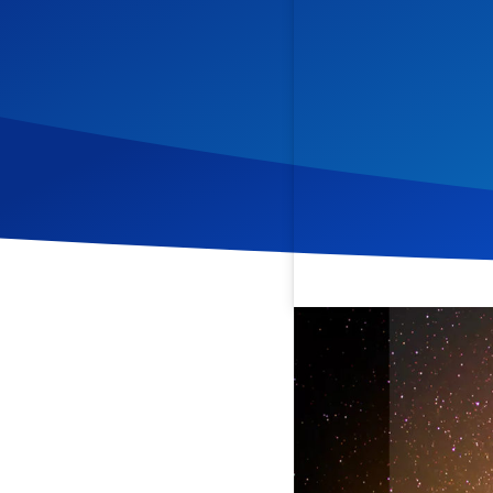
Veröffentlicht am
11. Jul
Joakim Hjörtland teilt in
des Glaubens. Er spricht 