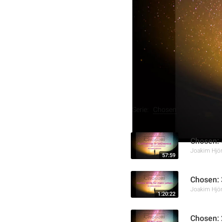
hinausgeht. Anhand von pe
Gott zu entscheiden und s
Leben zu führen.
Weitere Aufnahmen
Serie:
Chosen
Chosen: 
Joakim Hjör
57:59
Chosen: 
Joakim Hjör
1:20:22
Chosen: 