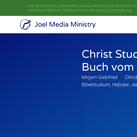
Joel Media Ministry verwendet Cookies. Manche Cookies sind für die
mithilfe von Matomo. Weitere Infos in der
Datenschutzerklärung
.
Joel Media Ministry
Christ Stu
Buch vom 
Mirjam Giebfried
·
Chris
Bibelstudium
,
Hebräer
,
Je