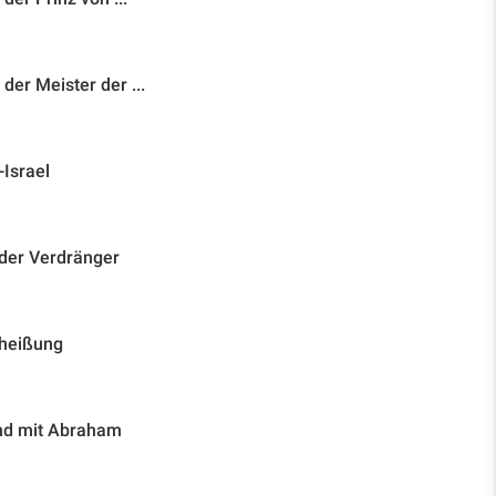
er Meister der ...
Israel
 der Verdränger
rheißung
und mit Abraham