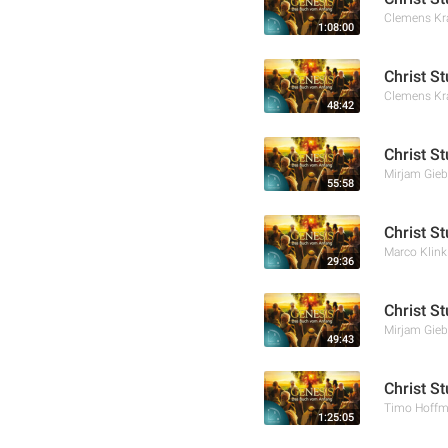
Clemens K
1:08:00
Christ S
Clemens K
48:42
Christ S
Mirjam Gieb
55:58
Christ S
Marco Klink
29:36
Christ S
Mirjam Gieb
49:43
Christ S
Timo Hoff
1:25:05