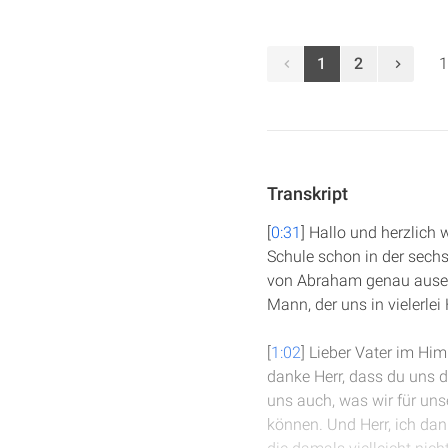
1
2
1
Transkript
[
0:31
] Hallo und herzlich
Schule schon in der sec
von Abraham genau ausei
Mann, der uns in vielerle
[
1:02
] Lieber Vater im Him
danke Herr, dass du uns de
uns auch, was wir für unse
können. Und Herr, ich dan