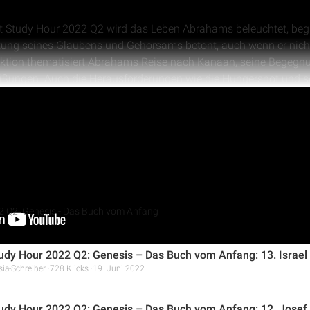
ist Study Hour 2022 Q2 wird das Leben Abrahams beleuchtet, be
tung seines Glaubens und Gehorsams betont, auch wenn er nicht 
Lektion thematisiert Abrahams Reise nach Kanaan, seine Begegnu
ßungen. Auch die Herausforderungen wie die Hungersnot und se
gen, werden thematisiert. Abschließend wird die Trennung von
alles anzeigen
orten und dem ständigen Suchen der Verbindung zu Gott bespr
2 Q2: Genesis - Das Buch vom Anfang
tudy Hour 2022 Q2: Genesis – Das Buch vom Anfang: 13. Israel
sia-Schreiber
728 Klicks
19. Juni 2022
tudy Hour 2022 Q2: Genesis – Das Buch vom Anfang: 12. Josef, d