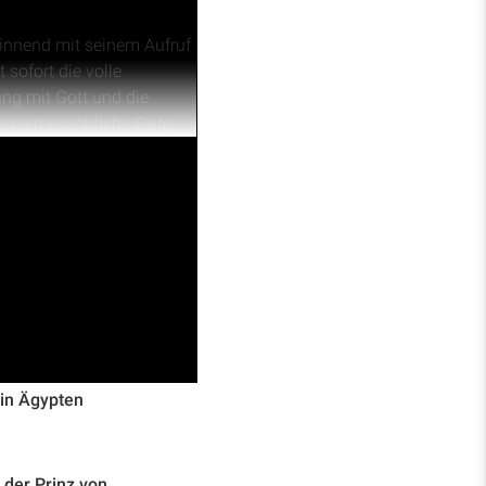
ginnend mit seinem Aufruf
sofort die volle
ng mit Gott und die
ine menschliche Seite,
 Abraham und Lot sowie
ochen.
 in Ägypten
er Prinz von ...