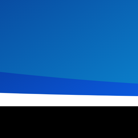
2022
566
Klicks
Download