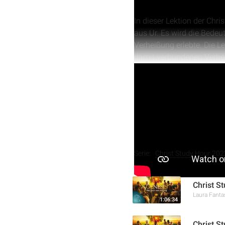
In dieser Lektion der Chr
aus Ur. Es wird die Bedeu
Verheißung erlebte. Die 
damit verbundenen Verhei
geprägt von Angst und Lü
die Bedeutung von Gebets
Weitere Aufnahmen
Serie:
Christ Study Hour 202
Christ S
Laura Fanta
1:06:34
Christ S