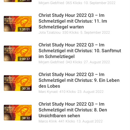
Mirjam Giebfried
365 Klicks
10. September 2022
Christ Study Hour 2022 Q3 – Im
Schmelztigel mit Christus: 11. Im
Schmelztiegel warten
1:35:01
Jota Tziatziou
330 Klicks
5. September 2022
Christ Study Hour 2022 Q3 – Im
Schmelztigel mit Christus: 10. Sanftmut
im Schmelztiegel
2:00:37
Mirjam Giebfried
343 Klicks
27. August 2022
Christ Study Hour 2022 Q3 – Im
Schmelztigel mit Christus: 9. Ein Leben
des Lobes
30:38
Marc Kynast
410 Klicks
23. August 2022
Christ Study Hour 2022 Q3 – Im
Schmelztigel mit Christus: 8. Den
Unsichtbaren sehen
38:32
Marco Klink
441 Klicks
13. August 2022