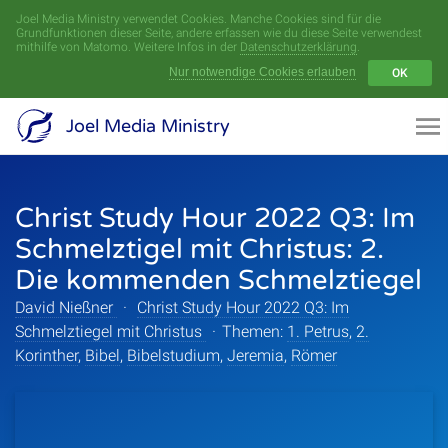
Joel Media Ministry verwendet Cookies. Manche Cookies sind für die
Menü
Grundfunktionen dieser Seite, andere erfassen wie du diese Seite verwendest
mithilfe von Matomo. Weitere Infos in der
Datenschutzerklärung
.
Nur notwendige Cookies erlauben
OK
Videoarchiv
Joel Media Ministry
Aufnahmen
Christ Study Hour 2022 Q3: Im
Serien
Schmelztigel mit Christus: 2.
Sprecher
Die kommenden Schmelztiegel
David Nießner
·
Christ Study Hour 2022 Q3: Im
Themen
Schmelztiegel mit Christus
·
Themen:
1. Petrus
,
2.
Korinther
,
Bibel
,
Bibelstudium
,
Jeremia
,
Römer
Startseite