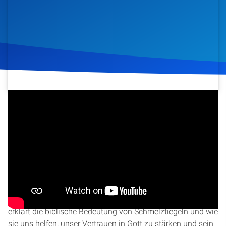
Artikel
Podcasts
Studienzentrum
Über Uns
3. Juli 2022
545
Klicks
Download
Kontakt
Spenden
In dieser Lektion der Christ Study Hour 2022 Q3, mit dem
Titel „Im Schmelztiegel mit Christus: 2. Die kommenden
Schmelztiegel“, beleuchtet David Nießner das Thema der
Prüfungen und Schmelztiegel im christlichen Leben. Er
erklärt die biblische Bedeutung von Schmelztiegeln und wie
sie uns helfen, unser Vertrauen in Gott zu stärken und sein