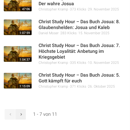
Der wahre Josua
47:06
Christopher Kramp
373 Klicks
29. November 2025
Christ Study Hour – Das Buch Josua: 8.
Glaubenshelden: Josua und Kaleb
1:07:59
Daniel Moser
283 Klicks
15. November 2025
Christ Study Hour – Das Buch Josua: 7.
Höchste Loyalität: Anbetung im
Kriegsgebiet
1:04:37
Christopher Kramp
335 Klicks
10. November 2025
Christ Study Hour – Das Buch Josua: 5.
Gott kämpft für euch
1:15:09
Christopher Kramp
371 Klicks
26. Oktober 2025
1 - 7 von 11