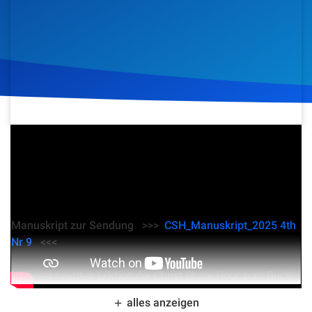
Artikel
Podcasts
Studienzentrum
Über Uns
22. November 2025
270
Klicks
Download
Kontakt
Spenden
Manuskript zur Sendung >>>
CSH_Manuskript_2025 4th
Nr 9
<<<
In dieser neunten Lektion der Christ Study Hour zum Buch
Josua beleuchtet Christopher Kramp das biblische Thema
alles anzeigen
des verheißenen Landes aus einer gesamtbiblischen