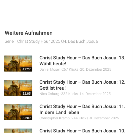
Perspektive. Ausgehend von Jesu Bergpredigt wird die
Bedeutung des Landes von der Vertreibung aus Eden über
Gottes Verheißungen an die Patriarchen Abram, Isaak und
Jakob bis hin zum Exodus nachgezeichnet. Der Vortrag
Weitere Aufnahmen
zeigt auf, wie das Land Kanaan als Illustration für Gottes
Bund und sein Ziel dient, die Menschen in eine tiefe
Serie:
Christ Study Hour 2025 Q4: Das Buch Josua
Gemeinschaft mit ihm zurückzuführen.
Christ Study Hour – Das Buch Josua: 13.
Wählt heute!
47:27
Daniel Moser
267 Klicks
20. Dezember 2025
Christ Study Hour – Das Buch Josua: 12.
Gott ist treu!
32:05
Nico Osburg
332 Klicks
14. Dezember 2025
Christ Study Hour – Das Buch Josua: 11.
In dem Land leben
35:09
Christopher Kramp
244 Klicks
8. Dezember 2025
Christ Study Hour – Das Buch Josua: 10.