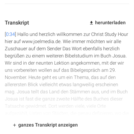
Transkript
herunterladen
[
0:34
] Hallo und herzlich willkommen zur Christ Study Hour
hier auf www.joelmedia.de. Wie immer möchten wir alle
Zuschauer auf dem Sender Das Wort ebenfalls herzlich
begrüßen zu einem weiteren Bibelstudium im Buch Josua.
Wir sind in der neunten Lektion angekommen, mit der wir
uns vorbereiten wollen auf das Bibelgespräch am 29.
November. Heute geht es um ein Thema, das auf den
allerersten Blick vielleicht etwas langweilig erscheinen
mag. Josua teilt das Land den Stämmen aus, und im Buch
Josua ist fast die ganze zweite Hälfte des Buches dieser
Tatsache gewidmet. Dort werden viele, viele Orte
aufgezählt, Listen von Städten, die genau definieren, wo die
einzelnen Stämme ihre Gebiete haben sollten. Wir wollen
ganzes Transkript anzeigen
uns heute diesem Thema von einer größeren Perspektive