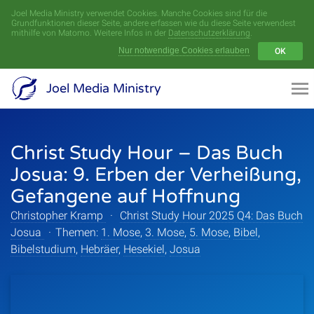
Joel Media Ministry verwendet Cookies. Manche Cookies sind für die
Menü
Grundfunktionen dieser Seite, andere erfassen wie du diese Seite verwendest
mithilfe von Matomo. Weitere Infos in der
Datenschutzerklärung
.
Nur notwendige Cookies erlauben
OK
Videoarchiv
Joel Media Ministry
Aufnahmen
Christ Study Hour – Das Buch
Serien
Josua: 9. Erben der Verheißung,
Sprecher
Gefangene auf Hoffnung
Christopher Kramp
·
Christ Study Hour 2025 Q4: Das Buch
Themen
Josua
·
Themen:
1. Mose
,
3. Mose
,
5. Mose
,
Bibel
,
Bibelstudium
,
Hebräer
,
Hesekiel
,
Josua
Startseite