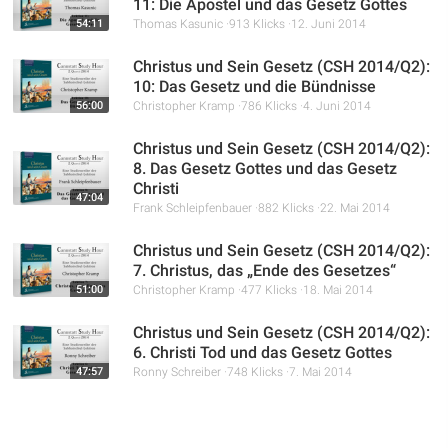
11: Die Apostel und das Gesetz Gottes
54:11
Thomas Kasunic
913 Klicks
12. Juni 2014
Christus und Sein Gesetz (CSH 2014/Q2):
10: Das Gesetz und die Bündnisse
56:00
Christopher Kramp
786 Klicks
4. Juni 2014
Christus und Sein Gesetz (CSH 2014/Q2):
8. Das Gesetz Gottes und das Gesetz
Christi
47:04
Frank Schleipfenbauer
882 Klicks
22. Mai 2014
Christus und Sein Gesetz (CSH 2014/Q2):
7. Christus, das „Ende des Gesetzes“
51:00
Christopher Kramp
477 Klicks
18. Mai 2014
Christus und Sein Gesetz (CSH 2014/Q2):
6. Christi Tod und das Gesetz Gottes
47:57
Ronny Schreiber
748 Klicks
7. Mai 2014