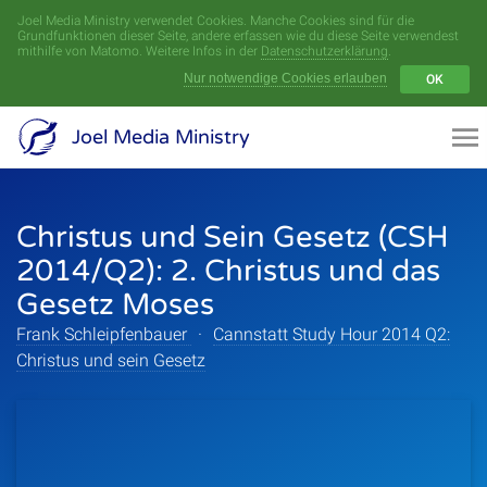
Joel Media Ministry verwendet Cookies. Manche Cookies sind für die
Menü
Grundfunktionen dieser Seite, andere erfassen wie du diese Seite verwendest
mithilfe von Matomo. Weitere Infos in der
Datenschutzerklärung
.
Nur notwendige Cookies erlauben
OK
Videoarchiv
Joel Media Ministry
Aufnahmen
Christus und Sein Gesetz (CSH
Serien
2014/Q2): 2. Christus und das
Sprecher
Gesetz Moses
Frank Schleipfenbauer
·
Cannstatt Study Hour 2014 Q2:
Themen
Christus und sein Gesetz
Startseite