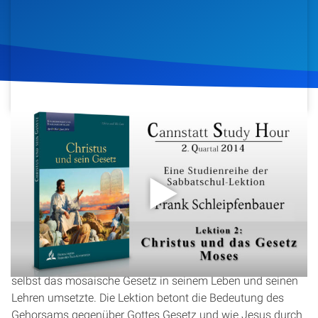
Artikel
Podcasts
Studienzentrum
Über Uns
8. April 2014
1.097
Klicks
Download
Kontakt
In dieser Cannstatt Study Hour-Episode mit Frank
Spenden
Schleipfenbauer wird die Beziehung zwischen Christus und
dem Gesetz Mose beleuchtet. Es wird untersucht, ob Christi
Gesetz und das Gesetz Mose identisch sind und wie Jesus
selbst das mosaische Gesetz in seinem Leben und seinen
Lehren umsetzte. Die Lektion betont die Bedeutung des
Gehorsams gegenüber Gottes Gesetz und wie Jesus durch