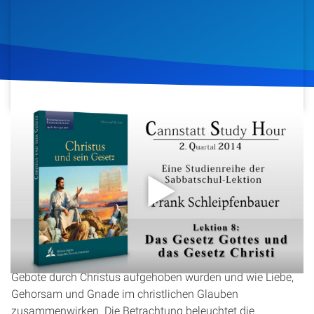
Artikel
Podcasts
Studienzentrum
Über Uns
22. Mai 2014
881
Klicks
Download
Kontakt
In dieser Lektion der Cannstatt Study Hour 2014 Q2 mit
Spenden
dem Titel „Christus und Sein Gesetz“ untersucht Frank
Schleipfenbauer die Beziehung zwischen dem Gesetz
Gottes und dem Gesetz Christi. Es wird erörtert, ob die Zehn
Gebote durch Christus aufgehoben wurden und wie Liebe,
Gehorsam und Gnade im christlichen Glauben
zusammenwirken. Die Betrachtung beleuchtet die