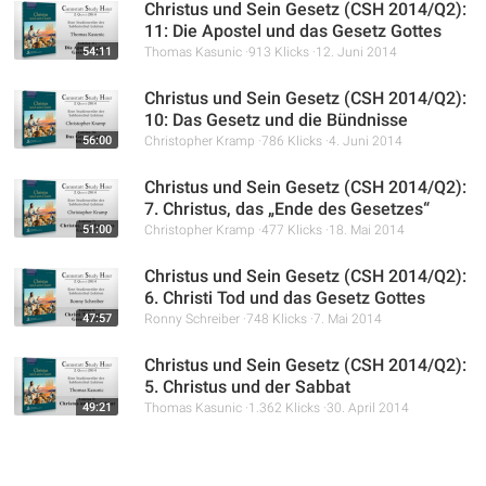
Christus und Sein Gesetz (CSH 2014/Q2):
11: Die Apostel und das Gesetz Gottes
54:11
Thomas Kasunic
913 Klicks
12. Juni 2014
Christus und Sein Gesetz (CSH 2014/Q2):
10: Das Gesetz und die Bündnisse
56:00
Christopher Kramp
786 Klicks
4. Juni 2014
Christus und Sein Gesetz (CSH 2014/Q2):
7. Christus, das „Ende des Gesetzes“
51:00
Christopher Kramp
477 Klicks
18. Mai 2014
Christus und Sein Gesetz (CSH 2014/Q2):
6. Christi Tod und das Gesetz Gottes
47:57
Ronny Schreiber
748 Klicks
7. Mai 2014
Christus und Sein Gesetz (CSH 2014/Q2):
5. Christus und der Sabbat
49:21
Thomas Kasunic
1.362 Klicks
30. April 2014