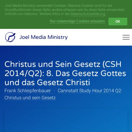
Joel Media Ministry verwendet Cookies. Manche Cookies sind für die
Menü
Grundfunktionen dieser Seite, andere erfassen wie du diese Seite verwendest
mithilfe von Matomo. Weitere Infos in der
Datenschutzerklärung
.
Nur notwendige Cookies erlauben
OK
Videoarchiv
Joel Media Ministry
Aufnahmen
Christus und Sein Gesetz (CSH
Serien
2014/Q2): 8. Das Gesetz Gottes
Sprecher
und das Gesetz Christi
Frank Schleipfenbauer
·
Cannstatt Study Hour 2014 Q2:
Themen
Christus und sein Gesetz
Startseite