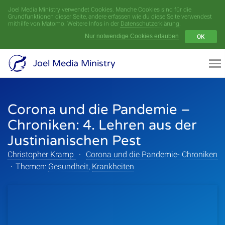
Joel Media Ministry verwendet Cookies. Manche Cookies sind für die
Menü
Grundfunktionen dieser Seite, andere erfassen wie du diese Seite verwendest
mithilfe von Matomo. Weitere Infos in der
Datenschutzerklärung
.
Nur notwendige Cookies erlauben
OK
Videoarchiv
Joel Media Ministry
Aufnahmen
Corona und die Pandemie –
Serien
Chroniken: 4. Lehren aus der
Sprecher
Justinianischen Pest
Christopher Kramp
·
Corona und die Pandemie- Chroniken
Themen
·
Themen:
Gesundheit
,
Krankheiten
Startseite