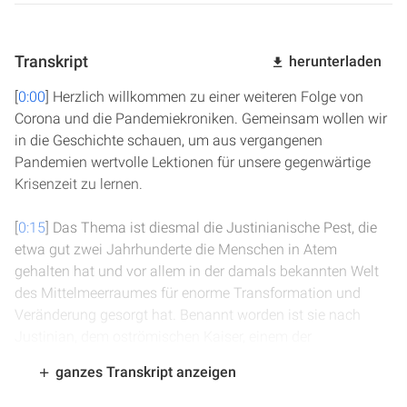
Transkript
herunterladen
[
0:00
] Herzlich willkommen zu einer weiteren Folge von
Corona und die Pandemiekroniken. Gemeinsam wollen wir
in die Geschichte schauen, um aus vergangenen
Pandemien wertvolle Lektionen für unsere gegenwärtige
Krisenzeit zu lernen.
[
0:15
] Das Thema ist diesmal die Justinianische Pest, die
etwa gut zwei Jahrhunderte die Menschen in Atem
gehalten hat und vor allem in der damals bekannten Welt
des Mittelmeerraumes für enorme Transformation und
Veränderung gesorgt hat. Benannt worden ist sie nach
Justinian, dem oströmischen Kaiser, einem der
bedeutendsten Herrscher in jener Zeit am Ende der
ganzes Transkript anzeigen
Spätantike und am Anfang des Mittelalters, des frühen
Mittelalters, der in Konstantinopel herrschte und jener Zeit