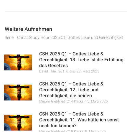
zahlreicher Bibelstellen zeigt er, dass Gottes Liebe
Gerechtigkeit liebt und sein Wesen ausmacht. Das Video
erklärt, wie diese Harmonie im Erlösungsplan durch Jesus
Christus offenbart wird, der Sünde hasst, aber den Sünder
Weitere Aufnahmen
liebt, und wie Gottes gerechte Herrschaft das Fundament
seines Thrones bildet.
Serie:
Christ Study Hour 2025 Q1: Gottes Liebe und Gerechtigkeit
CSH 2025 Q1 – Gottes Liebe &
Gerechtigkeit: 13. Liebe ist die Erfüllung
des Gesetzes
David Thiel
201 Klicks
22. März 2025
CSH 2025 Q1 – Gottes Liebe &
Gerechtigkeit: 12. Liebe und
Gerechtigkeit, die beiden ...
Mirjam Giebfried
214 Klicks
15. März 2025
CSH 2025 Q1 – Gottes Liebe &
Gerechtigkeit: 11. Was hätte ich sonst
noch tun können?
Mirjam Giebfried
219 Klicks
8. März 2025