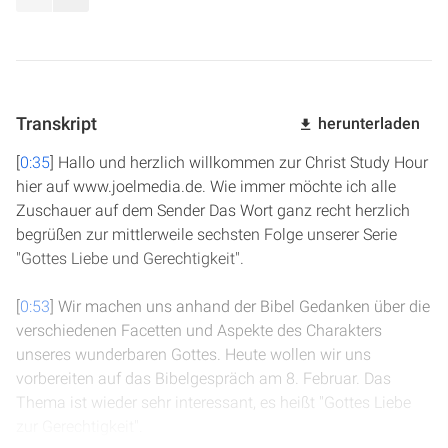
Transkript
herunterladen
[
0:35
] Hallo und herzlich willkommen zur Christ Study Hour
hier auf www.joelmedia.de. Wie immer möchte ich alle
Zuschauer auf dem Sender Das Wort ganz recht herzlich
begrüßen zur mittlerweile sechsten Folge unserer Serie
"Gottes Liebe und Gerechtigkeit".
[
0:53
] Wir machen uns anhand der Bibel Gedanken über die
verschiedenen Facetten und Aspekte des Charakters
unseres wunderbaren Gottes. Heute wollen wir uns
vorbereiten auf das Bibelgespräch am 8. Februar. Das
Thema ist wieder sehr interessant, es heißt "Gottes Liebe
zur Gerechtigkeit".