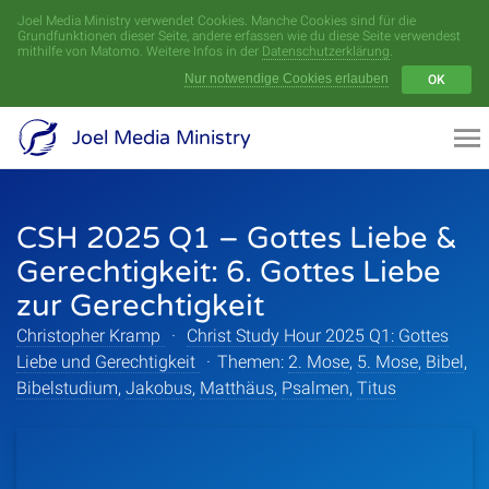
Joel Media Ministry verwendet Cookies. Manche Cookies sind für die
Menü
Grundfunktionen dieser Seite, andere erfassen wie du diese Seite verwendest
mithilfe von Matomo. Weitere Infos in der
Datenschutzerklärung
.
Nur notwendige Cookies erlauben
OK
Videoarchiv
Joel Media Ministry
Aufnahmen
CSH 2025 Q1 – Gottes Liebe &
Serien
Gerechtigkeit: 6. Gottes Liebe
Sprecher
zur Gerechtigkeit
Christopher Kramp
·
Christ Study Hour 2025 Q1: Gottes
Themen
Liebe und Gerechtigkeit
·
Themen:
2. Mose
,
5. Mose
,
Bibel
,
Bibelstudium
,
Jakobus
,
Matthäus
,
Psalmen
,
Titus
Startseite