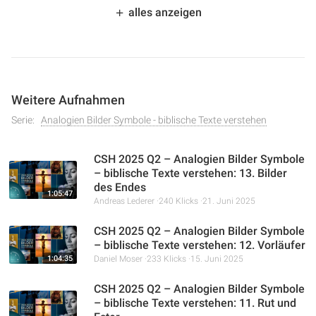
beleuchtet Christopher Kramp die überraschende
alles anzeigen
prophetische Bedeutung der Psalmen. Er erklärt, wie Jesus
als Hohepriester im himmlischen Heiligtum unser
Gewissen durch sein Blut reinigt und den neuen Bund
vermittelt. Der Vortrag verbindet die 144.000 aus
Offenbarung 14 mit Psalm 15, um zu zeigen, welche
Weitere Aufnahmen
Eigenschaften diejenigen haben, die auf Gottes heiligem
Berg wohnen dürfen.
Serie:
Analogien Bilder Symbole - biblische Texte verstehen
CSH 2025 Q2 – Analogien Bilder Symbole
– biblische Texte verstehen: 13. Bilder
des Endes
1:05:47
Andreas Lederer
240 Klicks
21. Juni 2025
CSH 2025 Q2 – Analogien Bilder Symbole
– biblische Texte verstehen: 12. Vorläufer
1:04:35
Daniel Moser
233 Klicks
15. Juni 2025
CSH 2025 Q2 – Analogien Bilder Symbole
– biblische Texte verstehen: 11. Rut und