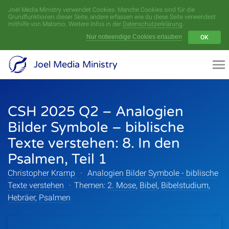
Joel Media Ministry verwendet Cookies. Manche Cookies sind für die
Menü
Grundfunktionen dieser Seite, andere erfassen wie du diese Seite verwendest
mithilfe von Matomo. Weitere Infos in der
Datenschutzerklärung
.
Nur notwendige Cookies erlauben
OK
Videoarchiv
Joel Media Ministry
Aufnahmen
CSH 2025 Q2 – Analogien
Serien
Bilder Symbole – biblische
Sprecher
Texte verstehen: 8. In den
Psalmen, Teil 1
Themen
Christopher Kramp
·
Analogien Bilder Symbole - biblische
Texte verstehen
·
Themen:
2. Mose
,
Bibel
,
Bibelstudium
,
Hebräer
,
Psalmen
Startseite