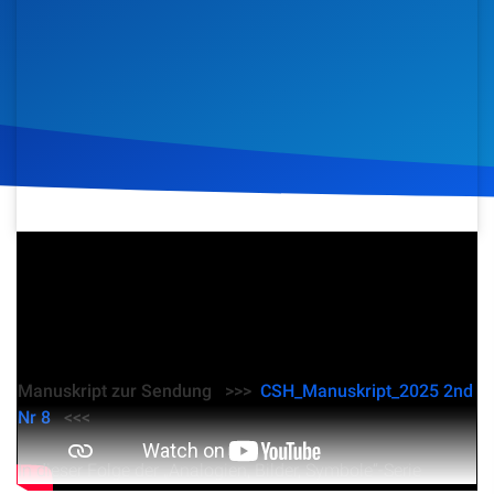
Artikel
Podcasts
Studienzentrum
Über Uns
19. Mai 2025
354
Klicks
Download
Kontakt
Spenden
Manuskript zur Sendung >>>
CSH_Manuskript_2025 2nd
Nr 8
<<<
In dieser Folge der „Analogien, Bilder, Symbole“-Serie