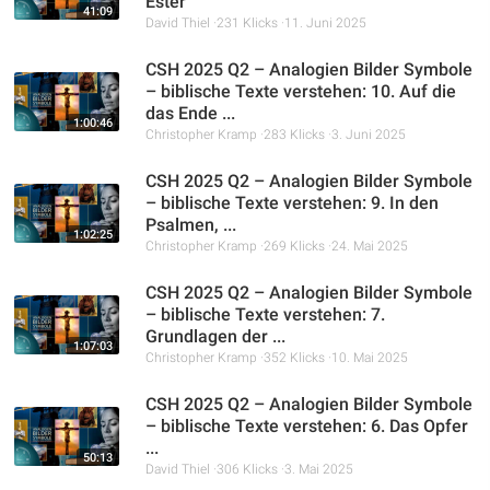
Ester
41:09
David Thiel
231 Klicks
11. Juni 2025
CSH 2025 Q2 – Analogien Bilder Symbole
– biblische Texte verstehen: 10. Auf die
das Ende ...
1:00:46
Christopher Kramp
283 Klicks
3. Juni 2025
CSH 2025 Q2 – Analogien Bilder Symbole
– biblische Texte verstehen: 9. In den
Psalmen, ...
1:02:25
Christopher Kramp
269 Klicks
24. Mai 2025
CSH 2025 Q2 – Analogien Bilder Symbole
– biblische Texte verstehen: 7.
Grundlagen der ...
1:07:03
Christopher Kramp
352 Klicks
10. Mai 2025
CSH 2025 Q2 – Analogien Bilder Symbole
– biblische Texte verstehen: 6. Das Opfer
...
50:13
David Thiel
306 Klicks
3. Mai 2025