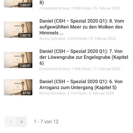
8)
1:03:27
Christopher Kramp
2.688 Klicks
25. Februar 2020
Daniel (CSH – Spezial 2020 Q1): 8. Vom
aufgewühlten Meer zu den Wolken des
Himmels ...
1:02:13
Ronny Schreiber
3.034 Klicks
19. Februar 2020
Daniel (CSH – Spezial 2020 Q1): 7. Von
der Löwengrube zur Engelsgrube (Kapitel
6)
1:02:41
Christopher Kramp
1.996 Klicks
11. Februar 2020
Daniel (CSH – Spezial 2020 Q1): 6. Von
Arroganz zum Untergang (Kapitel 5)
57:52
Ronny Schreiber
2.154 Klicks
4. Februar 2020
1 - 7 von 12