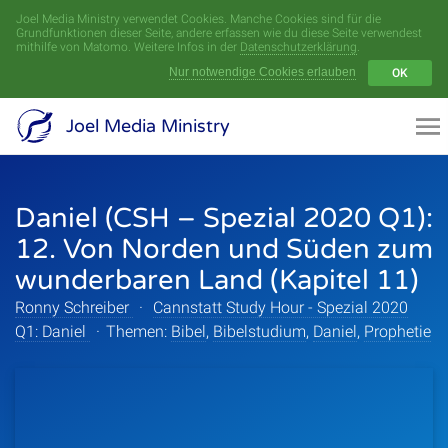
Joel Media Ministry verwendet Cookies. Manche Cookies sind für die
Menü
Grundfunktionen dieser Seite, andere erfassen wie du diese Seite verwendest
mithilfe von Matomo. Weitere Infos in der
Datenschutzerklärung
.
Nur notwendige Cookies erlauben
OK
Videoarchiv
Joel Media Ministry
Aufnahmen
Daniel (CSH – Spezial 2020 Q1):
Serien
12. Von Norden und Süden zum
Sprecher
wunderbaren Land (Kapitel 11)
Ronny Schreiber
·
Cannstatt Study Hour - Spezial 2020
Themen
Q1: Daniel
·
Themen:
Bibel
,
Bibelstudium
,
Daniel
,
Prophetie
Startseite