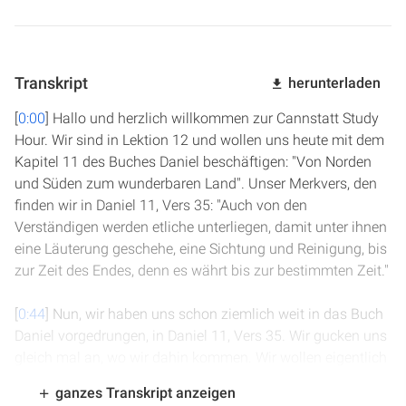
Transkript
herunterladen
[
0:00
] Hallo und herzlich willkommen zur Cannstatt Study
Hour. Wir sind in Lektion 12 und wollen uns heute mit dem
Kapitel 11 des Buches Daniel beschäftigen: "Von Norden
und Süden zum wunderbaren Land". Unser Merkvers, den
finden wir in Daniel 11, Vers 35: "Auch von den
Verständigen werden etliche unterliegen, damit unter ihnen
eine Läuterung geschehe, eine Sichtung und Reinigung, bis
zur Zeit des Endes, denn es währt bis zur bestimmten Zeit."
[
0:44
] Nun, wir haben uns schon ziemlich weit in das Buch
Daniel vorgedrungen, in Daniel 11, Vers 35. Wir gucken uns
gleich mal an, wo wir dahin kommen. Wir wollen eigentlich
Stück für Stück, Vers für Vers durch das Kapitel 11 von
ganzes Transkript anzeigen
Daniel gehen. Allerdings ist das so umfangreich und so