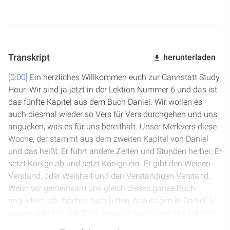
Transkript
herunterladen
[
0:00
] Ein herzliches Willkommen euch zur Cannstatt Study
Hour. Wir sind ja jetzt in der Lektion Nummer 6 und das ist
das fünfte Kapitel aus dem Buch Daniel. Wir wollen es
auch diesmal wieder so Vers für Vers durchgehen und uns
angucken, was es für uns bereithält. Unser Merkvers diese
Woche, der stammt aus dem zweiten Kapitel von Daniel
und das heißt: Er führt andere Zeiten und Stunden herbei. Er
setzt Könige ab und setzt Könige ein. Er gibt den Weisen
Verstand, oder Weisheit und den Verständigen Verstand.
Wenn wir gemeinsam uns gleich dieses ganze Buch
angucken, ich möchte euch bitten, sozusagen in Daniel 5,
das ist ziemlich viel Stoff, dass ihr euch unten die Lektion
auch runterladet, dieses Skript. Ich habe das hier auch