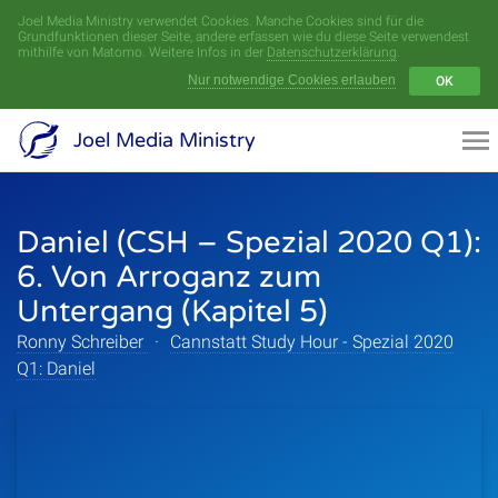
Joel Media Ministry verwendet Cookies. Manche Cookies sind für die
Menü
Grundfunktionen dieser Seite, andere erfassen wie du diese Seite verwendest
mithilfe von Matomo. Weitere Infos in der
Datenschutzerklärung
.
Nur notwendige Cookies erlauben
OK
Videoarchiv
Joel Media Ministry
Aufnahmen
Daniel (CSH – Spezial 2020 Q1):
Serien
6. Von Arroganz zum
Sprecher
Untergang (Kapitel 5)
Ronny Schreiber
·
Cannstatt Study Hour - Spezial 2020
Themen
Q1: Daniel
Startseite