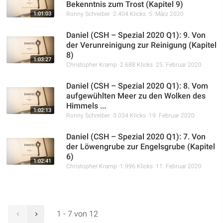
heutige Vorbereitung auf das Gericht erläutert.
Bekenntnis zum Trost (Kapitel 9)
1:01:03
Ronny Schreiber
2.404 Klicks
5. März 2020
Daniel (CSH – Spezial 2020 Q1): 9. Von
der Verunreinigung zur Reinigung (Kapitel
8)
1:03:27
Christopher Kramp
2.688 Klicks
25. Februar 2020
Daniel (CSH – Spezial 2020 Q1): 8. Vom
aufgewühlten Meer zu den Wolken des
Himmels ...
1:02:13
Ronny Schreiber
3.034 Klicks
19. Februar 2020
Daniel (CSH – Spezial 2020 Q1): 7. Von
der Löwengrube zur Engelsgrube (Kapitel
6)
1:02:41
Christopher Kramp
1.996 Klicks
11. Februar 2020
1 - 7 von 12