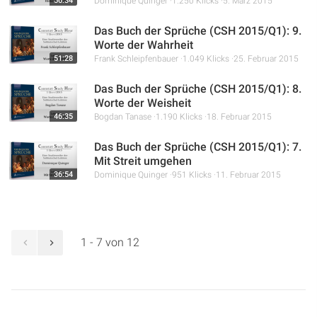
56:34
Dominique Quinger
1.250 Klicks
5. März 2015
Das Buch der Sprüche (CSH 2015/Q1): 9.
Worte der Wahrheit
51:28
Frank Schleipfenbauer
1.049 Klicks
25. Februar 2015
Das Buch der Sprüche (CSH 2015/Q1): 8.
Worte der Weisheit
46:35
Bogdan Tanase
1.190 Klicks
18. Februar 2015
Das Buch der Sprüche (CSH 2015/Q1): 7.
Mit Streit umgehen
36:54
Dominique Quinger
951 Klicks
11. Februar 2015
1 - 7 von 12