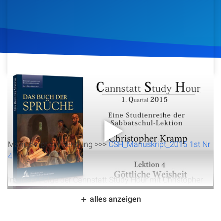
Artikel
Podcasts
Studienzentrum
22. Januar 2015
1.257
Klicks
Download
Über Uns
Kontakt
Manuskript zur Sendung >>>
CSH_Manuskript_2015 1st Nr
Spenden
4
In dieser Folge der Cannstatt Study Hour mit Christopher
Kramp tauchen wir tief in das Buch der Sprüche ein,
alles anzeigen
genauer gesagt in Kapitel 8 und 9, um das Konzept der
göttlichen Weisheit zu ergründen. Es wird beleuchtet, wer