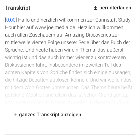
Transkript
herunterladen
[
0:00
] Hallo und herzlich willkommen zur Cannstatt Study
Hour hier auf www.joelmedia.de. Herzlich willkommen
auch allen Zuschauern auf Amazing Discoveries zur
mittlerweile vierten Folge unserer Serie über das Buch der
Sprüche. Und heute haben wir ein Thema, das äußerst
wichtig ist und das auch immer wieder zu kontroversen
Diskussionen führt. Insbesondere im zweiten Teil des
achten Kapitels von Sprüche finden sich einige Aussagen,
die hitzige Debatten auslösen können. Und wir wollen das
mit dem Wort Gottes untersuchen. Das Thema heute heißt
göttliche Weisheit und allein das ist schon Grund genug,
uns unter den Segen Gottes zu stellen in diesem Studium,
mit dem wir uns vorbereiten wollen auf das Bibelgespräch
ganzes Transkript anzeigen
am 24. Januar. Lasst uns gemeinsam beten, damit wir
tatsächlich mit göttlicher Weisheit diesen Abschnitt
studieren können. Ladet euch ein dazu.