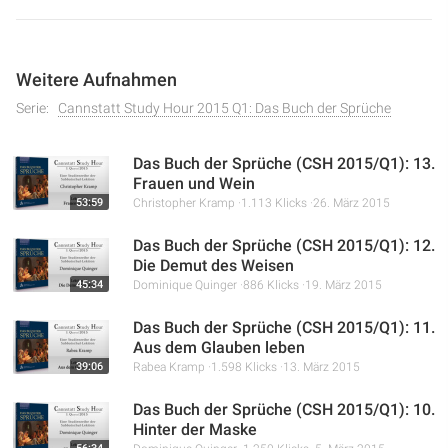
oder was diese Weisheit ist und wie sie sich von
menschlicher Torheit unterscheidet. Die zentrale Botschaft
ist, dass wahre Weisheit in Jesus Christus zu finden ist und
Weitere Aufnahmen
wie wir diese Weisheit in unserem täglichen Leben
praktisch anwenden können, um Gottes Wohlgefallen zu
Serie:
Cannstatt Study Hour 2015 Q1: Das Buch der Sprüche
erlangen.
Das Buch der Sprüche (CSH 2015/Q1): 13.
Frauen und Wein
53:59
Christopher Kramp
1.113 Klicks
26. März 2015
Das Buch der Sprüche (CSH 2015/Q1): 12.
Die Demut des Weisen
45:34
Dominique Quinger
886 Klicks
19. März 2015
Das Buch der Sprüche (CSH 2015/Q1): 11.
Aus dem Glauben leben
39:06
Rabea Kramp
1.598 Klicks
13. März 2015
Das Buch der Sprüche (CSH 2015/Q1): 10.
Hinter der Maske