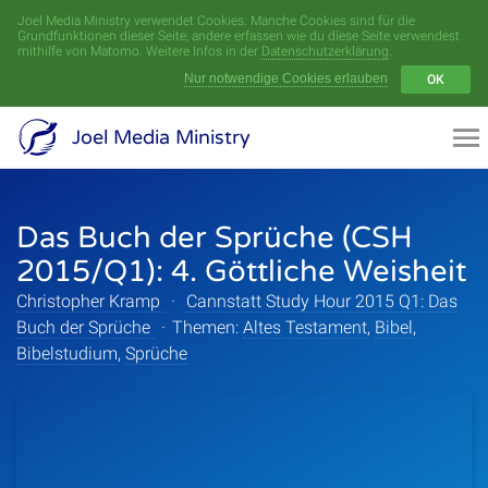
Joel Media Ministry verwendet Cookies. Manche Cookies sind für die
Menü
Grundfunktionen dieser Seite, andere erfassen wie du diese Seite verwendest
mithilfe von Matomo. Weitere Infos in der
Datenschutzerklärung
.
Nur notwendige Cookies erlauben
OK
Videoarchiv
Joel Media Ministry
Aufnahmen
Das Buch der Sprüche (CSH
Serien
2015/Q1): 4. Göttliche Weisheit
Sprecher
Christopher Kramp
·
Cannstatt Study Hour 2015 Q1: Das
Buch der Sprüche
·
Themen:
Altes Testament
,
Bibel
,
Themen
Bibelstudium
,
Sprüche
Startseite