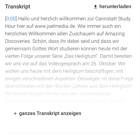
Transkript
herunterladen
[
0:00
] Hallo und herzlich willkommen zur Cannstatt Study
Hour hier auf www.joelmedia.de. Wie immer auch ein
herzliches Willkommen allen Zuschauern auf Amazing
Discoveries. Schön, dass ihr dabei seid und dass wir
gemeinsam Gottes Wort studieren können heute mit der
vierten Folge unserer Serie „Das Heiligtum“. Damit bereiten
wir uns vor auf das Videogespräch am 26. Oktober. Wir
wollen uns heute mit dem Heiligtum beschäftigen, mit
einigen verschiedenen Aspekten. Deswegen ist diese Folge
überschrieben mit den Worten „Lehren aus dem Heiligtum“.
Wir wollen einiges lernen von den verschiedenen
Gegenständen des Heiligtums und den Dingen, die dort
eine Rolle gespielt haben.
ganzes Transkript anzeigen
[
0:56
] Bevor wir das tun, möchten wir Gott bitten, dass er
unser Lehrer ist, dass er uns durch seinen Heiligen Geist
uns belehrt über die Wahrheit und über das, was wir in