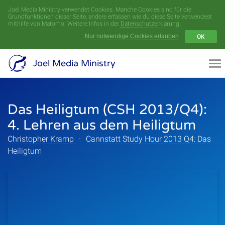
Joel Media Ministry verwendet Cookies. Manche Cookies sind für die
Menü
Grundfunktionen dieser Seite, andere erfassen wie du diese Seite verwendest
mithilfe von Matomo. Weitere Infos in der
Datenschutzerklärung
.
Nur notwendige Cookies erlauben
OK
Videoarchiv
Joel Media Ministry
Aufnahmen
Das Heiligtum (CSH 2013/Q4):
Serien
4. Lehren aus dem Heiligtum
Sprecher
Christopher Kramp
·
Cannstatt Study Hour 2013 Q4: Das
Heiligtum
Themen
Startseite