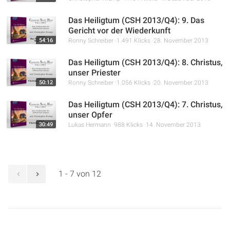
Das Heiligtum (CSH 2013/Q4): 9. Das
Gericht vor der Wiederkunft
54:16
Ronny Schreiber
1.491 Klicks
28. November 2013
Das Heiligtum (CSH 2013/Q4): 8. Christus,
unser Priester
50:12
Ronny Schreiber
1.056 Klicks
20. November 2013
Das Heiligtum (CSH 2013/Q4): 7. Christus,
unser Opfer
30:49
Lukas Hermann
988 Klicks
14. November 2013
1 - 7 von 12