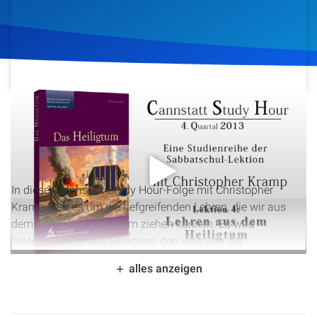
Artikel
Podcasts
Studienzentrum
24. Oktober 2013
1.191
Klicks
Download
Über Uns
Kontakt
In dieser Cannstatt Study Hour-Folge mit Christopher
Kramp geht es um die tiefgreifenden Lehren, die wir aus
Spenden
dem biblischen Heiligtum ziehen können. Es wird
beleuchtet, wie das Heiligtum den Weg von der
menschlichen Unreinheit zur Heiligkeit Gottes aufzeigt und
alles anzeigen
wie Jesus Christus der zentrale Schlüssel zu diesem
Prozess ist. Die verschiedenen Elemente des Heiligtums
werden als Symbole für Jesu Dienst und die Schritte zur