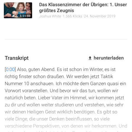
Das Klassenzimmer der Übrigen: 1. Unser
größtes Zeugnis
1:11:59
Joshua White
1.566 Klicks
24. November 2019
Transkript
herunterladen
[
0:00
] Also, guten Abend. Es ist schon im Winter, es ist
richtig finster schon draußen. Wir werden jetzt Taktik
Nummer 10 anschauen. Ich möchte dem Ganzen quasi ein
Vorwort voranstellen. Und bevor wir das tun, wollen wir
natürlich beten. Lieber Vater im Himmel, wir kommen jetzt
zu dir und wollen weiter studieren und verstehen, wie sehr
wir deinen Heiligen Geist wirklich benötigen. Es gibt so
viele Dinge, die unser Denken beeinflussen, so viele
verschiedene Perspektiven, von denen wir herkommen. Und