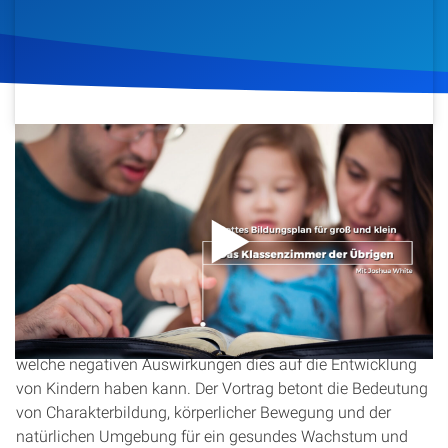
Artikel
Podcasts
Studienzentrum
15. Dezember 2019
644
Klicks
Download
Über Uns
Kontakt
In dieser Folge von „Das Klassenzimmer der Übrigen“
spricht Joshua White über Gottes Ideal der Erziehung und
Spenden
Bildung. Er beleuchtet, wie moderne pädagogische Ansätze
oft von wissenschaftlichen Erkenntnissen abweichen und
welche negativen Auswirkungen dies auf die Entwicklung
von Kindern haben kann. Der Vortrag betont die Bedeutung
von Charakterbildung, körperlicher Bewegung und der
natürlichen Umgebung für ein gesundes Wachstum und