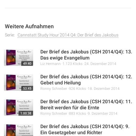
ob ein Glaube ohne Werke retten kann. Anhand biblischer
Beispiele aus dem Alten und Neuen Testament wird erklärt,
dass wahrer Glaube sich immer in Taten zeigt und dass
Weitere Aufnahmen
Gott ein lebendiges, wirksames Christentum erwartet, das
sich in der Praxis bewährt.
Serie:
Cannstatt Study Hour 2014 Q4: Der Brief des Jakobus
Der Brief des Jakobus (CSH 2014/Q4): 13.
Das ewige Evangelium
49:40
Liz Hermann
1.123 Klicks
24. Dezember 2014
Der Brief des Jakobus (CSH 2014/Q4): 12.
Gebet und Heilung
53:45
Ronny Schreiber
926 Klicks
18. Dezember 2014
Der Brief des Jakobus (CSH 2014/Q4): 11.
Bereit werden für die Ernte
1:00:38
Ronny Schreiber
883 Klicks
9. Dezember 2014
Der Brief des Jakobus (CSH 2014/Q4): 9.
Ein Gesetzgeber und Richter