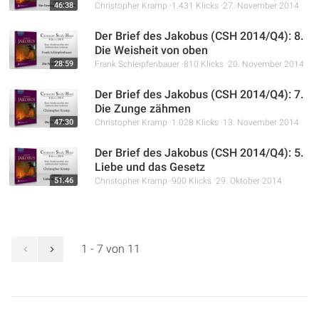
46:38
Christopher Kramp
1.431 Klicks
27. November 2014
Der Brief des Jakobus (CSH 2014/Q4): 8.
Die Weisheit von oben
28:59
Frank Schleipfenbauer
810 Klicks
20. November 2014
Der Brief des Jakobus (CSH 2014/Q4): 7.
Die Zunge zähmen
47:30
Christopher Kramp
1.028 Klicks
13. November 2014
Der Brief des Jakobus (CSH 2014/Q4): 5.
Liebe und das Gesetz
51:46
Christopher Kramp
900 Klicks
29. Oktober 2014
1 - 7 von 11