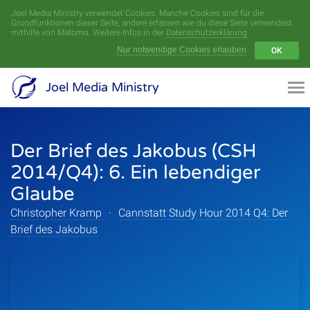
Joel Media Ministry verwendet Cookies. Manche Cookies sind für die
Menü
Grundfunktionen dieser Seite, andere erfassen wie du diese Seite verwendest
mithilfe von Matomo. Weitere Infos in der
Datenschutzerklärung
.
Nur notwendige Cookies erlauben
OK
Videoarchiv
Joel Media Ministry
Aufnahmen
Der Brief des Jakobus (CSH
Serien
2014/Q4): 6. Ein lebendiger
Sprecher
Glaube
Christopher Kramp
·
Cannstatt Study Hour 2014 Q4: Der
Themen
Brief des Jakobus
Startseite