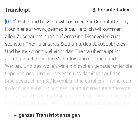
Transkript
herunterladen
[
0:00
] Hallo und herzlich willkommen zur Cannstatt Study
Hour hier auf www.joelmedia.de. Herzlich willkommen
allen Zuschauern auch auf Amazing Discoveries zum
sechsten Thema unseres Studiums, des Jakobusbriefes.
Und heute kommt vielleicht das Thema überhaupt im
Jakobusbrief dran: das Verhältnis von Glauben und
Werken. Und das wollen wir ein bisschen genauer unter die
Lupe nehmen. Und wir bereiten uns damit vor auf das
Bibelgespräch am 8. November. Und es ist ein Thema, das
in der Christenheit schon seit Jahrhunderten für angeregte
und manchmal auch aufgeregte Diskussionen gesorgt hat
und auch bis heute immer wieder hitzige Debatten darüber
entstehen, wie viel Glaube und wie viel Werke dann nun
ganzes Transkript anzeigen
notwendig sind für die Errettung.
[
1:11
] Jakobus gibt uns einige sehr interessante Einsichten