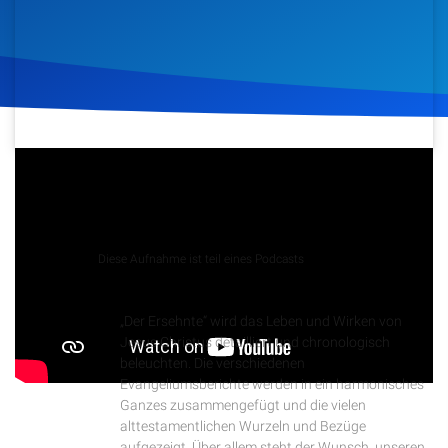
Artikel
Podcasts
Studienzentrum
26. Februar 2025
125
Klicks
Über Uns
Podcast
Kontakt
Diese Aufnahme ist teil eines Podcasts
Der Ersehnte
Spenden
„Der Ersehnte“ wird das Leben und Wirken von
Jesus Christus detailliert und chronologisch
beleuchten. Die verschiedenen
Evangeliumsberichte werden in ein harmonisches
Ganzes zusammengefügt und die vielen
alttestamentlichen Wurzeln und Bezüge
aufgezeigt. Über allem steht der Wunsch, unseren