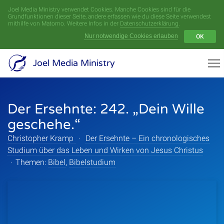
Joel Media Ministry verwendet Cookies. Manche Cookies sind für die
Menü
Grundfunktionen dieser Seite, andere erfassen wie du diese Seite verwendest
mithilfe von Matomo. Weitere Infos in der
Datenschutzerklärung
.
Nur notwendige Cookies erlauben
OK
Videoarchiv
Joel Media Ministry
Aufnahmen
Der Ersehnte: 242. „Dein Wille
Serien
geschehe.“
Sprecher
Christopher Kramp
·
Der Ersehnte – Ein chronologisches
Studium über das Leben und Wirken von Jesus Christus
Themen
·
Themen:
Bibel
,
Bibelstudium
Startseite