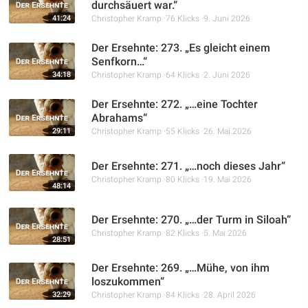
durchsäuert war.“
41:24
Christopher Kramp
76 Klicks
9. Juni 2026
Der Ersehnte: 273. „Es gleicht einem
Senfkorn…“
34:18
Christopher Kramp
64 Klicks
2. Juni 2026
Der Ersehnte: 272. „…eine Tochter
Abrahams“
29:11
Christopher Kramp
55 Klicks
26. Mai 2026
Der Ersehnte: 271. „…noch dieses Jahr“
Christopher Kramp
80 Klicks
19. Mai 2026
48:14
Der Ersehnte: 270. „…der Turm in Siloah“
Christopher Kramp
82 Klicks
5. Mai 2026
28:51
Der Ersehnte: 269. „…Mühe, von ihm
loszukommen“
32:29
Christopher Kramp
84 Klicks
28. April 2026