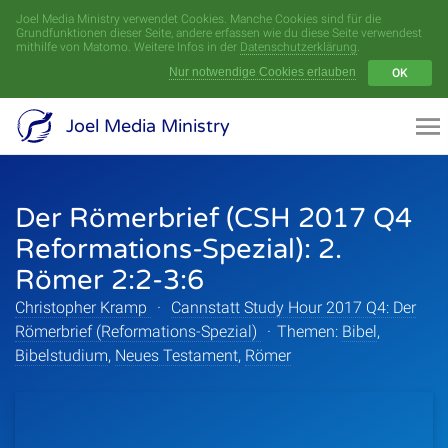
Joel Media Ministry verwendet Cookies. Manche Cookies sind für die
Menü
Grundfunktionen dieser Seite, andere erfassen wie du diese Seite verwendest
mithilfe von Matomo. Weitere Infos in der
Datenschutzerklärung
.
Nur notwendige Cookies erlauben
OK
Videoarchiv
Joel Media Ministry
Aufnahmen
Der Römerbrief (CSH 2017 Q4
Serien
Reformations-Spezial): 2.
Sprecher
Römer 2:2-3:6
Christopher Kramp
·
Cannstatt Study Hour 2017 Q4: Der
Themen
Römerbrief (Reformations-Spezial)
·
Themen:
Bibel
,
Bibelstudium
,
Neues Testament
,
Römer
Startseite