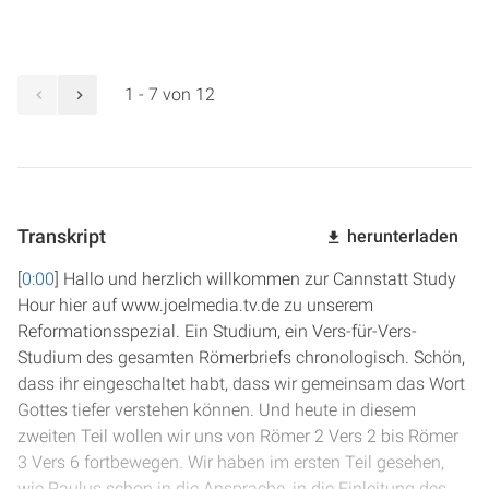
krummen Linien gerade schreiben kann, die Realität des
Gerichts nicht aufhebt.
1 - 7 von 12
Transkript
herunterladen
[
0:00
] Hallo und herzlich willkommen zur Cannstatt Study
Hour hier auf www.joelmedia.tv.de zu unserem
Reformationsspezial. Ein Studium, ein Vers-für-Vers-
Studium des gesamten Römerbriefs chronologisch. Schön,
dass ihr eingeschaltet habt, dass wir gemeinsam das Wort
Gottes tiefer verstehen können. Und heute in diesem
zweiten Teil wollen wir uns von Römer 2 Vers 2 bis Römer
3 Vers 6 fortbewegen. Wir haben im ersten Teil gesehen,
wie Paulus schon in die Ansprache, in die Einleitung des