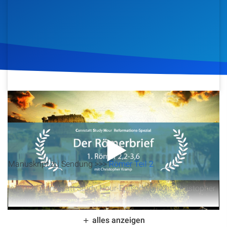
Artikel
Podcasts
Studienzentrum
Über Uns
11. Oktober 2017
2.072
Klicks
Download
Kontakt
Spenden
Manuskript zu Sendung >>>
Römer Teil 2
In dieser Cannstatt Study Hour-Episode taucht Christopher
Kramp tief in Römer 2:2 bis 3:6 ein. Er beleuchtet die
unumgängliche Realität des göttlichen Gerichts, die
alles anzeigen
Bedeutung von Gottes Güte und Langmut und die