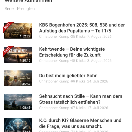
Weitere Aufnahmen
(Blut Jesu) – gut zu verwalten und im Gebet für andere
einzusetzen, um sie von Sünde zu befreien und ihnen den
Serie:
Predigten
Weg zu Christus zu ebnen.
KBS Bogenhofen 2025: 508, 538 und der
Aufstieg des Papsttums – Teil 1/5
1:52:29
Christopher Kramp
35 Klicks
7. August 2026
Kehrtwende – Deine wichtigste
Entscheidung für die Zukunft
1:20:15
Christopher Kramp
48 Klicks
3. August 2026
Du bist mein geliebter Sohn
Christopher Kramp
99 Klicks
24. Juli 2026
45:57
Sehnsucht nach Stille – Kann man dem
Stress tatsächlich entfiehen?
1:08:48
Christopher Kramp
67 Klicks
17. Juli 2026
K.O. durch KI? Gläserne Menschen und
die Frage, was uns ausmacht.
53:46