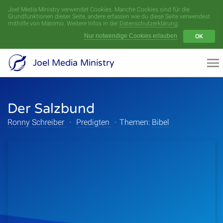
Joel Media Ministry verwendet Cookies. Manche Cookies sind für die
Menü
Grundfunktionen dieser Seite, andere erfassen wie du diese Seite verwendest
mithilfe von Matomo. Weitere Infos in der
Datenschutzerklärung
.
Nur notwendige Cookies erlauben
OK
Videoarchiv
Joel Media Ministry
Aufnahmen
Der Salzbund
Serien
Ronny Schreiber
·
Predigten
·
Themen:
Bibel
Sprecher
Themen
Startseite