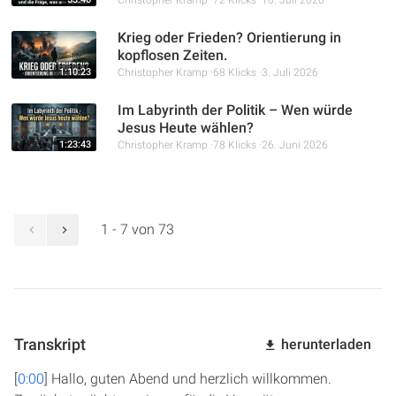
Christopher Kramp
72 Klicks
10. Juli 2026
Krieg oder Frieden? Orientierung in
kopflosen Zeiten.
1:10:23
Christopher Kramp
68 Klicks
3. Juli 2026
Im Labyrinth der Politik – Wen würde
Jesus Heute wählen?
1:23:43
Christopher Kramp
78 Klicks
26. Juni 2026
1 - 7 von 73
Transkript
herunterladen
[
0:00
] Hallo, guten Abend und herzlich willkommen.