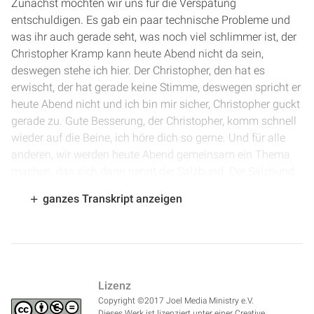
Zunächst möchten wir uns für die Verspätung
entschuldigen. Es gab ein paar technische Probleme und
was ihr auch gerade seht, was noch viel schlimmer ist, der
Christopher Kramp kann heute Abend nicht da sein,
deswegen stehe ich hier. Der Christopher, den hat es
erwischt, der hat gerade keine Stimme, deswegen spricht er
heute Abend nicht und ich bin mir sicher, Christopher guckt
gerade zu. Gute Besserung, der Christopher, komm schnell
wieder auf die Beine, ich höre dich so gerne. Und für alle
anderen, wir werden heute Abend gemeinsam ein Thema
machen, das sich dann nennt der Salzbund. Der Salzbund
und was es damit auf sich hat. Es geht etwas um den
ganzes Transkript anzeigen
Priesterdienst, der hat aber auch was zu tun mit den
Opfern, die wir so täglich bringen und ob die Opfer, die wir
bringen, vor Gott wohlgefährlich sind. Der Salzbund wird
das Thema und bevor wir die Bibeln aufschlagen und
hineingucken, lasst uns gemeinsam beten. Unser lieber
Lizenz
Vater im Himmel, wir sind dir so dankbar dafür, dass wir
Copyright ©2017 Joel Media Ministry e.V.
jetzt noch die Möglichkeit haben, gemeinsam dein Wort zu
Dieses Werk ist lizenziert unter einer Creative