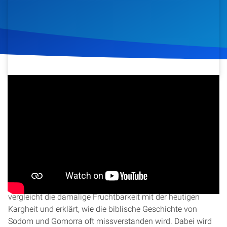
Artikel
Podcasts
Studienzentrum
28. Juli 2022
599
Klicks
Download
Über Uns
Kontakt
In dieser Predigt von René Gehring geht es um das
Spenden
Evangelium von Sodom und Gomorra. Der Sprecher nimmt
die Zuhörer mit an den Ort des Geschehens und beleuchtet
die biblische Darstellung der Region vor ihrer Zerstörung. Er
vergleicht die damalige Fruchtbarkeit mit der heutigen
Kargheit und erklärt, wie die biblische Geschichte von
Sodom und Gomorra oft missverstanden wird. Dabei wird