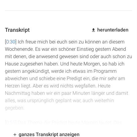
Transkript
herunterladen
[
0:30
] Ich freue mich bei euch sein zu können an diesem
Wochenende. Es war ein schöner Einstieg gestern Abend
mit denen, die anwesend gewesen sind oder auch schon zu
Hause zugesehen haben. Und heute Morgen, so hab ich
gestern angekündigt, werde ich etwas im Programm
abweichen und schiebe eine Predigt ein, die mir sehr am
Herzen liegt. Aber es wird nichts wegfallen. Heute
Nachmittag haben wir ein paar Minuten länger und damit
alles, was ursprünglich geplant war, auch weiterhin
gegeben.
[
0:55
] Das Thema der Predigt heute Morgen lautet: Das
Evangelium von Sodom. Wir kennen der Bibel vier
ganzes Transkript anzeigen