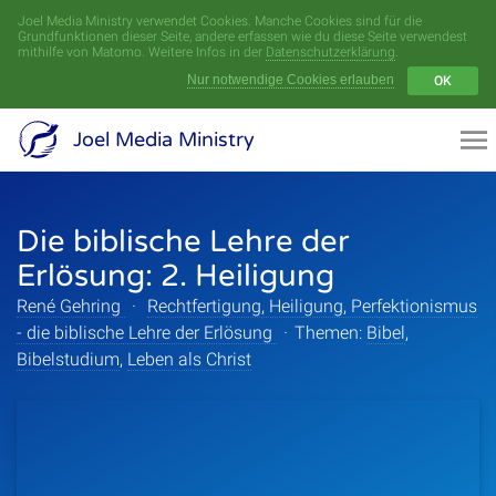
Joel Media Ministry verwendet Cookies. Manche Cookies sind für die
Menü
Grundfunktionen dieser Seite, andere erfassen wie du diese Seite verwendest
mithilfe von Matomo. Weitere Infos in der
Datenschutzerklärung
.
Nur notwendige Cookies erlauben
OK
Videoarchiv
Joel Media Ministry
Aufnahmen
Die biblische Lehre der
Serien
Erlösung: 2. Heiligung
Sprecher
René Gehring
·
Rechtfertigung, Heiligung, Perfektionismus
- die biblische Lehre der Erlösung
·
Themen:
Bibel
,
Themen
Bibelstudium
,
Leben als Christ
Startseite