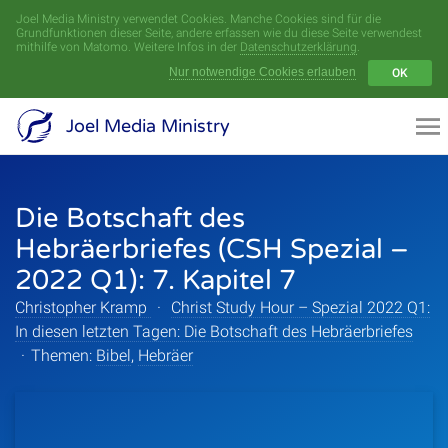
Joel Media Ministry verwendet Cookies. Manche Cookies sind für die
Menü
Grundfunktionen dieser Seite, andere erfassen wie du diese Seite verwendest
mithilfe von Matomo. Weitere Infos in der
Datenschutzerklärung
.
Nur notwendige Cookies erlauben
OK
Videoarchiv
Joel Media Ministry
Aufnahmen
Die Botschaft des
Serien
Hebräerbriefes (CSH Spezial –
Sprecher
2022 Q1): 7. Kapitel 7
Christopher Kramp
·
Christ Study Hour – Spezial 2022 Q1:
Themen
In diesen letzten Tagen: Die Botschaft des Hebräerbriefes
·
Themen:
Bibel
,
Hebräer
Startseite