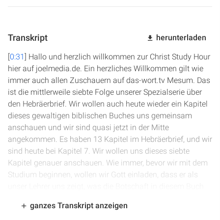
Transkript
herunterladen
[
0:31
] Hallo und herzlich willkommen zur Christ Study Hour
hier auf joelmedia.de. Ein herzliches Willkommen gilt wie
immer auch allen Zuschauern auf das-wort.tv Mesum. Das
ist die mittlerweile siebte Folge unserer Spezialserie über
den Hebräerbrief. Wir wollen auch heute wieder ein Kapitel
dieses gewaltigen biblischen Buches uns gemeinsam
anschauen und wir sind quasi jetzt in der Mitte
angekommen. Es haben 13 Kapitel im Hebräerbrief, und wir
sind heute bei Kapitel 7. Wir wollen uns dieses siebte
Kapitel genauer anschauen. Wie immer, bevor wir mit dem
Studium beginnen, wollen wir Gott einladen, dass er als
unser Lehrer uns zeigt, was die Botschaft in diesem Buch
auch ganz besonders uns zu sagen hat in dieser Zeit, in der
ganzes Transkript anzeigen
wir leben, in unserem persönlichen Glaubensleben. Und wir