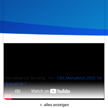
Artikel
Podcasts
Studienzentrum
Über Uns
11. Februar 2022
730
Klicks
Download
Kontakt
Spenden
Manuskript zur Sendung >>>
CSH_Manuskript_2022 1st
(Special) Nr 7
In dieser Folge des Hebräerbriefs tauchen wir tief in Kapitel
7 ein und beleuchten die Figur des Melchisedek.
alles anzeigen
Christopher Kramp erklärt, wie dieser geheimnisvolle König