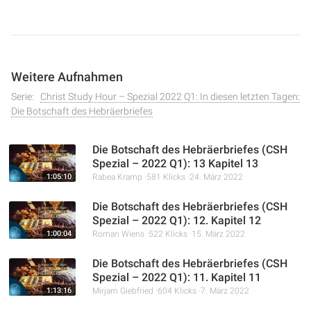
und Priester aus der Zeit Abrahams als Typus auf Jesus
Christus hinweist. Wir untersuchen die Bedeutung von
Melchisedeks Namen und seine Rolle als Vorbild für ein
Priestertum, das über das levitische hinausgeht und die
Weitere Aufnahmen
Unvollkommenheit des alten Gesetzes aufzeigt.
Serie:
Christ Study Hour – Spezial 2022 Q1: In diesen letzten Tagen:
Die Botschaft des Hebräerbriefes
Die Botschaft des Hebräerbriefes (CSH
Spezial – 2022 Q1): 13 Kapitel 13
1:05:10
Rabea Kramp
581 Klicks
24. März 2022
Die Botschaft des Hebräerbriefes (CSH
Spezial – 2022 Q1): 12. Kapitel 12
1:00:04
Roman Wiens
522 Klicks
15. März 2022
Die Botschaft des Hebräerbriefes (CSH
Spezial – 2022 Q1): 11. Kapitel 11
1:13:16
Mirjam Giebfried
604 Klicks
7. März 2022