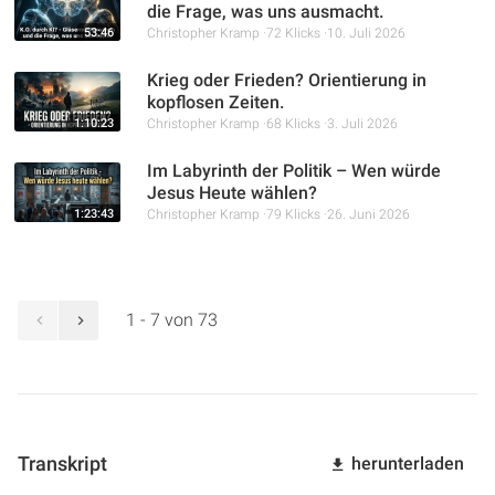
die Frage, was uns ausmacht.
53:46
Christopher Kramp
72 Klicks
10. Juli 2026
Krieg oder Frieden? Orientierung in
kopflosen Zeiten.
1:10:23
Christopher Kramp
68 Klicks
3. Juli 2026
Im Labyrinth der Politik – Wen würde
Jesus Heute wählen?
1:23:43
Christopher Kramp
79 Klicks
26. Juni 2026
1 - 7 von 73
Transkript
herunterladen