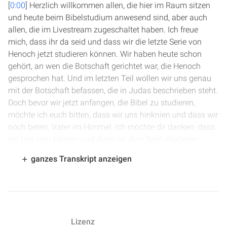
[
0:00
] Herzlich willkommen allen, die hier im Raum sitzen
und heute beim Bibelstudium anwesend sind, aber auch
allen, die im Livestream zugeschaltet haben. Ich freue
mich, dass ihr da seid und dass wir die letzte Serie von
Henoch jetzt studieren können. Wir haben heute schon
gehört, an wen die Botschaft gerichtet war, die Henoch
gesprochen hat. Und im letzten Teil wollen wir uns genau
mit der Botschaft befassen, die in Judas beschrieben steht.
Doch bevor wir jetzt anfangen, die Bibel zu studieren,
möchte ich euch bitten, dass wir uns hinknien und dass wir
noch beten. Vater im Himmel, ich möchte dir danken, dass
wir hier sein können und dass wir dein Wort studieren
können. Und ich möchte dir danken, dass du uns dein Wort
ganzes Transkript anzeigen
gegeben hast und dass du uns in deinem Wort viele
Warnungen, aber auch viele Ratschläge gibst. Vater, ich
möchte dich bitten, dass du uns mit deinem Heiligen Geist
erfüllst. Dies bitte ich in deinem Namen. Amen.
Lizenz
[
1:02
] Genau, wir wollen noch mal anfangen, die Botschaft