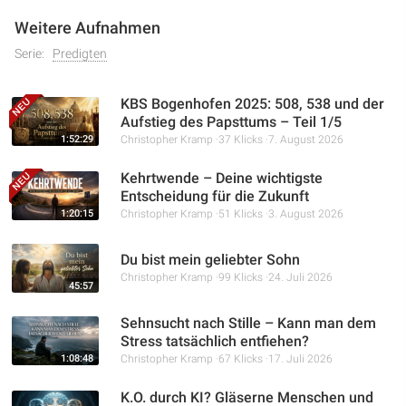
Weitere Aufnahmen
Serie:
Predigten
KBS Bogenhofen 2025: 508, 538 und der
Aufstieg des Papsttums – Teil 1/5
1:52:29
Christopher Kramp
37 Klicks
7. August 2026
Kehrtwende – Deine wichtigste
Entscheidung für die Zukunft
1:20:15
Christopher Kramp
51 Klicks
3. August 2026
Du bist mein geliebter Sohn
Christopher Kramp
99 Klicks
24. Juli 2026
45:57
Sehnsucht nach Stille – Kann man dem
Stress tatsächlich entfiehen?
1:08:48
Christopher Kramp
67 Klicks
17. Juli 2026
K.O. durch KI? Gläserne Menschen und