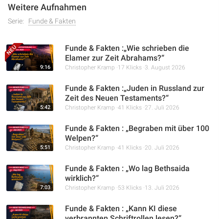
Weitere Aufnahmen
Serie:
Funde & Fakten
Funde & Fakten :„Wie schrieben die
Elamer zur Zeit Abrahams?“
9:16
Christopher Kramp
17 Klicks
3. August 2026
Funde & Fakten :„Juden in Russland zur
Zeit des Neuen Testaments?“
5:42
Christopher Kramp
41 Klicks
27. Juli 2026
Funde & Fakten : „Begraben mit über 100
Welpen?“
5:51
Christopher Kramp
41 Klicks
20. Juli 2026
Funde & Fakten : „Wo lag Bethsaida
wirklich?“
7:03
Christopher Kramp
53 Klicks
13. Juli 2026
Funde & Fakten : „Kann KI diese
verbrannten Schriftrollen lesen?“