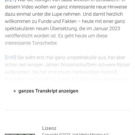
diesem Video wollen wir ganz interessante neue Hinweise
dazu einmal unter die Lupe nehmen. Und damit herzlich
willkommen zu Funde und Fakten – heute mit einer ganz
spektakulären neuen Übersetzung, die im Januar 2023
veröffentlicht worden ist. Es geht heute um diese
interessante Tonscherbe.
[
0:49
] Sie sieht erst mal ganz unspektakulär aus, hat aber
schon seit einigen Jahren Wissenschaftlern schwere Rätsel
aufgegeben. Sie hat eine etwas merkwürdige Inschrift.
Gefunden worden ist sie schon 2012 bei Ausgrabungen in
Jerusalem unter Eilat Mazar, in der Nähe des
ganzes Transkript anzeigen
Tempelberges. Auf dieser Skizze kann man sehen: Dort, wo
dieser kleine rote Stern ist, direkt etwa 80 m südlich von der
Südmauer des Tempelberges, hat man sie ausgegraben –
also in der Nähe des Tempels. Aufgrund des
Fundkontextes und weiterer Erwägungen kann man diese
Lizenz
Tonscherbe ungefähr in die Eisenzeit IIA datieren, das
Copyright ©2025 Joel Media Ministry e.V.