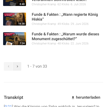
8:48
Christopher Kramp
62 Klicks
6. Juli 2026
Funde & Fakten : „Wann regierte König
Hiskia“
18:38
Christopher Kramp
49 Klicks
29. Juni 2026
Funde & Fakten : „Warum wurde dieses
Monument zugeschüttet?“
7:24
Christopher Kramp
48 Klicks
22. Juni 2026
1 - 7 von 33
Transkript
herunterladen
[
0:21
] War die Königin von Saba wirklich in Jerusalem? In