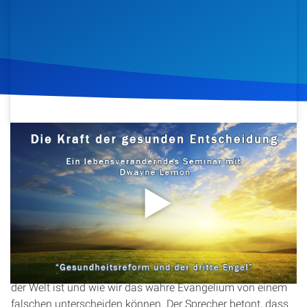
Artikel
Podcasts
Studienzentrum
Über Uns
2. Dezember 2012
1.256
Klicks
Download
Kontakt
Spenden
In dieser Predigt von Dwayne Lemon geht es um die
dreifache Engelsbotschaft und die Bedeutung von
Mäßigkeit und Selbstbeherrschung im christlichen Leben.
Er erklärt, wie das Evangelium die Lösung für die Probleme
der Welt ist und wie wir das wahre Evangelium von einem
falschen unterscheiden können. Der Sprecher betont, dass