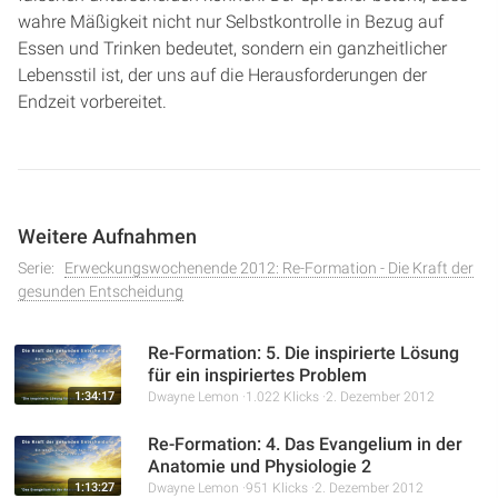
wahre Mäßigkeit nicht nur Selbstkontrolle in Bezug auf
Essen und Trinken bedeutet, sondern ein ganzheitlicher
Lebensstil ist, der uns auf die Herausforderungen der
Endzeit vorbereitet.
Weitere Aufnahmen
Serie:
Erweckungswochenende 2012: Re-Formation - Die Kraft der
gesunden Entscheidung
Re-Formation: 5. Die inspirierte Lösung
für ein inspiriertes Problem
1:34:17
Dwayne Lemon
1.022 Klicks
2. Dezember 2012
Re-Formation: 4. Das Evangelium in der
Anatomie und Physiologie 2
1:13:27
Dwayne Lemon
951 Klicks
2. Dezember 2012