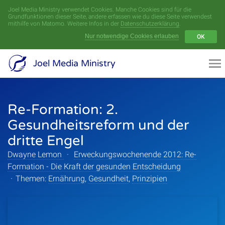
Joel Media Ministry verwendet Cookies. Manche Cookies sind für die
Menü
Grundfunktionen dieser Seite, andere erfassen wie du diese Seite verwendest
mithilfe von Matomo. Weitere Infos in der
Datenschutzerklärung
.
Nur notwendige Cookies erlauben
OK
Videoarchiv
Joel Media Ministry
Aufnahmen
Re-Formation: 2.
Serien
Gesundheitsreform und der
Sprecher
dritte Engel
Dwayne Lemon
·
Erweckungswochenende 2012: Re-
Themen
Formation - Die Kraft der gesunden Entscheidung
·
Themen:
Ernährung
,
Gesundheit
,
Prinzipien
Startseite