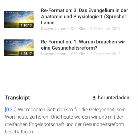
Re-Formation: 3. Das Evangelium in der
Anatomie und Physiologie 1 (Sprecher:
Lance ...
1:10:13
Dwayne Lemon
1.929 Klicks
2. Dezember 2012
Re-Formation: 1. Warum brauchen wir
eine Gesundheitsreform?
1:25:17
Dwayne Lemon
1.852 Klicks
2. Dezember 2012
Transkript
herunterladen
[
0:30
] Wir möchten Gott danken für die Gelegenheit, sein
Wort heute zu hören. Und heute werden wir uns mit der
dreifachen Engelsbotschaft und der Gesundheitsreform
beschäftigen.