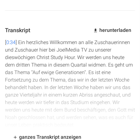
Transkript
herunterladen
[
0:34
] Ein herzliches Willkommen an alle Zuschauerinnen
und Zuschauer hier bei JoelMedia TV zu unserer
dieswöchigen Christ Study Hour. Wir werden uns heute
dem dritten Thema in diesem Quartal widmen. Es geht um
das Thema "Auf ewige Generationen". Es ist eine
Fortsetzung zu dem Thema, das wir in der letzten Woche
behandelt haben. In der letzten Woche haben wir uns das
ganze Vierteljahr in einem kurzen Abriss angeschaut, und
heute werden wir tiefer in das Studium eingehen. Wir
werden uns heute mit dem Bund beschäftigen, den Gott mit
Noah geschlossen hat, und werden sehen, was es auch für
unser Leben praktisch bedeutet.
ganzes Transkript anzeigen
[
1:11
] Bevor wir anfangen, lade ich euch alle zum Gebet ein,