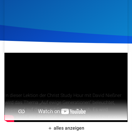
Artikel
Podcasts
Studienzentrum
Über Uns
12. April 2021
692
Klicks
Download
Kontakt
Spenden
In dieser Lektion der Christ Study Hour mit David Nießner
wird das Thema „Auf ewige Generationen“ beleuchtet,
basierend auf dem Bund Gottes mit Noah. Es wird
untersucht, wie die Sünde sich ausbreitete und zu einem
Zustand führte, der Gott schmerzte. Die Lektion beleuchtet
alles anzeigen
Gottes Charakter, seine Gerechtigkeit und seine Gnade,