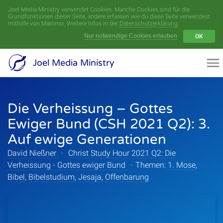
Joel Media Ministry verwendet Cookies. Manche Cookies sind für die
Menü
Grundfunktionen dieser Seite, andere erfassen wie du diese Seite verwendest
mithilfe von Matomo. Weitere Infos in der
Datenschutzerklärung
.
Nur notwendige Cookies erlauben
OK
Videoarchiv
Joel Media Ministry
Aufnahmen
Die Verheissung – Gottes
Serien
Ewiger Bund (CSH 2021 Q2): 3.
Sprecher
Auf ewige Generationen
David Nießner
·
Christ Study Hour 2021 Q2: Die
Themen
Verheissung - Gottes ewiger Bund
·
Themen:
1. Mose
,
Bibel
,
Bibelstudium
,
Jesaja
,
Offenbarung
Startseite