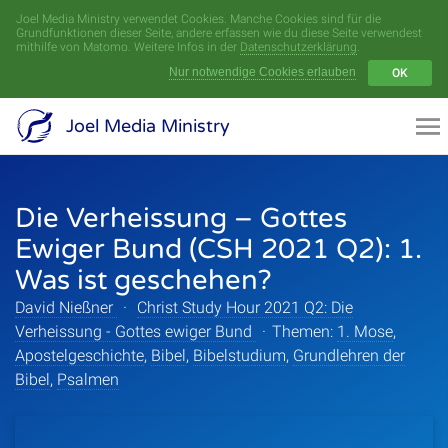
Joel Media Ministry verwendet Cookies. Manche Cookies sind für die
Menü
Grundfunktionen dieser Seite, andere erfassen wie du diese Seite verwendest
mithilfe von Matomo. Weitere Infos in der
Datenschutzerklärung
.
Nur notwendige Cookies erlauben
OK
Videoarchiv
Joel Media Ministry
Aufnahmen
Die Verheissung – Gottes
Serien
Ewiger Bund (CSH 2021 Q2): 1.
Sprecher
Was ist geschehen?
David Nießner
·
Christ Study Hour 2021 Q2: Die
Themen
Verheissung - Gottes ewiger Bund
·
Themen:
1. Mose
,
Apostelgeschichte
,
Bibel
,
Bibelstudium
,
Grundlehren der
Bibel
,
Psalmen
Startseite