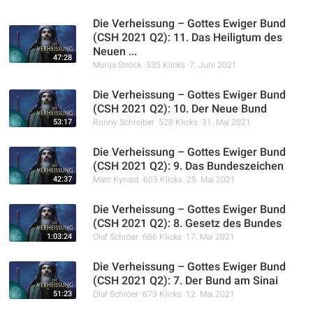
Die Verheissung – Gottes Ewiger Bund
(CSH 2021 Q2): 11. Das Heiligtum des
Neuen ...
47:28
Monja Ströck
535 Klicks
7. Juni 2021
Die Verheissung – Gottes Ewiger Bund
(CSH 2021 Q2): 10. Der Neue Bund
53:17
Ronny Schreiber
528 Klicks
31. Mai 2021
Die Verheissung – Gottes Ewiger Bund
(CSH 2021 Q2): 9. Das Bundeszeichen
42:37
Marc Kynast
603 Klicks
25. Mai 2021
Die Verheissung – Gottes Ewiger Bund
(CSH 2021 Q2): 8. Gesetz des Bundes
1:03:24
Olaf Schröer
686 Klicks
17. Mai 2021
Die Verheissung – Gottes Ewiger Bund
(CSH 2021 Q2): 7. Der Bund am Sinai
51:23
Olaf Schröer
673 Klicks
12. Mai 2021