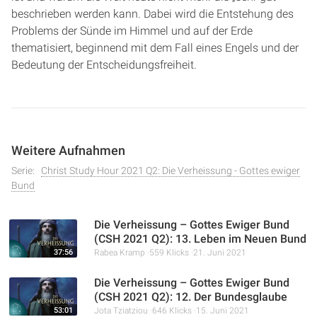
beschrieben werden kann. Dabei wird die Entstehung des
Problems der Sünde im Himmel und auf der Erde
thematisiert, beginnend mit dem Fall eines Engels und der
Bedeutung der Entscheidungsfreiheit.
Weitere Aufnahmen
Serie:
Christ Study Hour 2021 Q2: Die Verheissung - Gottes ewiger
Bund
Die Verheissung – Gottes Ewiger Bund
(CSH 2021 Q2): 13. Leben im Neuen Bund
37:56
Rabea Kramp
559 Klicks
21. Juni 2021
Die Verheissung – Gottes Ewiger Bund
(CSH 2021 Q2): 12. Der Bundesglaube
53:01
Jota Tziatziou
646 Klicks
15. Juni 2021