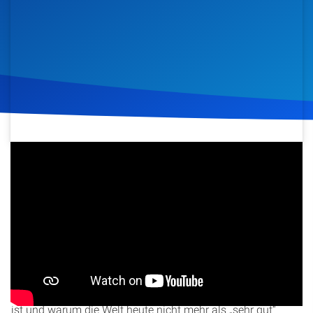
Artikel
Podcasts
Studienzentrum
Über Uns
30. März 2021
957
Klicks
Download
Kontakt
Spenden
In dieser ersten Folge der Christ Study Hour 2021 Q2 Serie
„Die Verheißung – Gottes ewiger Bund“ beginnt David
Nießner mit einer Einführung in das Thema. Er beleuchtet
die grundlegende Frage, was bei der Schöpfung geschehen
ist und warum die Welt heute nicht mehr als „sehr gut“