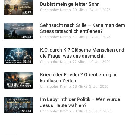
Du bist mein geliebter Sohn
Christopher Kramp
99 Klicks
24. Juli 2026
45:57
Sehnsucht nach Stille – Kann man dem
Stress tatsächlich entfiehen?
1:08:48
Christopher Kramp
67 Klicks
17. Juli 2026
K.O. durch KI? Gläserne Menschen und
die Frage, was uns ausmacht.
53:46
Christopher Kramp
72 Klicks
10. Juli 2026
Krieg oder Frieden? Orientierung in
kopflosen Zeiten.
1:10:23
Christopher Kramp
68 Klicks
3. Juli 2026
Im Labyrinth der Politik – Wen würde
Jesus Heute wählen?
1:23:43
Christopher Kramp
78 Klicks
26. Juni 2026