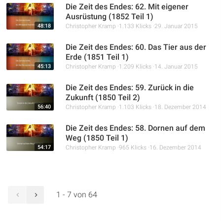
Die Zeit des Endes: 62. Mit eigener
Ausrüstung (1852 Teil 1)
48:18
Christopher Kramp
1.133 Klicks
29. Januar 2015
Die Zeit des Endes: 60. Das Tier aus der
Erde (1851 Teil 1)
45:13
Christopher Kramp
1.209 Klicks
14. Januar 2015
Die Zeit des Endes: 59. Zurück in die
Zukunft (1850 Teil 2)
56:40
Christopher Kramp
1.103 Klicks
18. Dezember 2014
Die Zeit des Endes: 58. Dornen auf dem
Weg (1850 Teil 1)
54:17
Christopher Kramp
965 Klicks
16. Dezember 2014
1 - 7 von 64