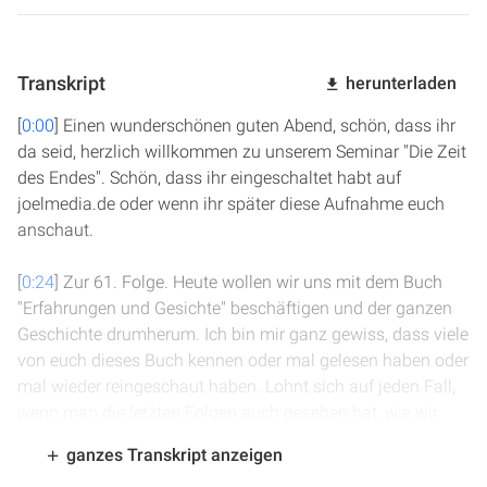
Transkript
herunterladen
[
0:00
] Einen wunderschönen guten Abend, schön, dass ihr
da seid, herzlich willkommen zu unserem Seminar "Die Zeit
des Endes". Schön, dass ihr eingeschaltet habt auf
joelmedia.de oder wenn ihr später diese Aufnahme euch
anschaut.
[
0:24
] Zur 61. Folge. Heute wollen wir uns mit dem Buch
"Erfahrungen und Gesichte" beschäftigen und der ganzen
Geschichte drumherum. Ich bin mir ganz gewiss, dass viele
von euch dieses Buch kennen oder mal gelesen haben oder
mal wieder reingeschaut haben. Lohnt sich auf jeden Fall,
wenn man die letzten Folgen auch gesehen hat, wie wir
gleich sehen werden.
ganzes Transkript anzeigen