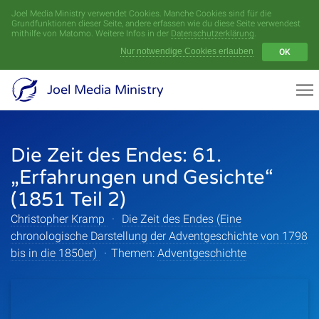
Joel Media Ministry verwendet Cookies. Manche Cookies sind für die
Menü
Grundfunktionen dieser Seite, andere erfassen wie du diese Seite verwendest
mithilfe von Matomo. Weitere Infos in der
Datenschutzerklärung
.
Nur notwendige Cookies erlauben
OK
Videoarchiv
Joel Media Ministry
Aufnahmen
Die Zeit des Endes: 61.
Serien
„Erfahrungen und Gesichte“
Sprecher
(1851 Teil 2)
Christopher Kramp
·
Die Zeit des Endes (Eine
Themen
chronologische Darstellung der Adventgeschichte von 1798
bis in die 1850er)
·
Themen:
Adventgeschichte
Startseite