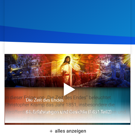
Artikel
Podcasts
Studienzentrum
Über Uns
22. Januar 2015
1.228
Klicks
Download
Kontakt
Spenden
In dieser Folge von „Die Zeit des Endes“ beleuchtet
Christopher Kramp das Jahr 1851, insbesondere die
Veröffentlichung von Ellen Whites Buch „Erfahrungen und
Gesichte“. Er thematisiert die Umzüge der Whites, die
Herausforderungen bei der Publikation von Zeitschriften
alles anzeigen
und die Entstehung wichtiger Schriften. Zudem werden