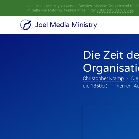
Joel Media Ministry verwendet Cookies. Manche Cookies sind für die
mithilfe von Matomo. Weitere Infos in der
Datenschutzerklärung
.
Joel Media Ministry
Die Zeit d
Organisati
Christopher Kramp
·
Die
die 1850er)
·
Themen:
Ad