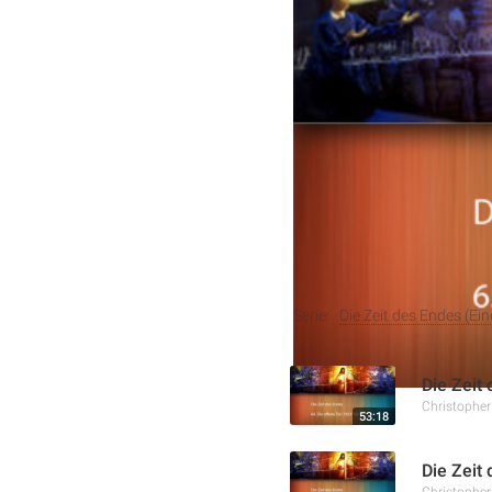
In dieser Folge der Serie 
Organisation der Sabbat-
im Hinblick auf Gemeinde
Auseinandersetzung mit d
Krimkrieg und deren prop
Weitere Aufnahmen
Serie:
Die Zeit des Endes (Ei
Die Zeit 
Christophe
53:18
Die Zeit
Christophe