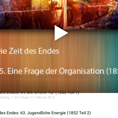
„Die Zeit des Endes“ wird das Jahr 1853 beleuchtet, ein entscheid
Adventisten. Christopher Kramp thematisiert die Herausforderu
organisation, die wachsende Bedeutung der Zeitschrift „Review 
em aufkommenden Spiritismus. Außerdem wird auf die politisch
hetische Deutung eingegangen.
ne chronologische Darstellung der Adventgeschichte von 1798 bis in die 1
des Endes: 64. Die offene Tür (1853 Teil 1)
r Kramp
1.321 Klicks
11. Februar 2015
 des Endes: 63. Jugendliche Energie (1852 Teil 2)
r Kramp
1.013 Klicks
4. Februar 2015