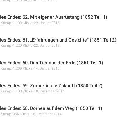
 des Endes: 62. Mit eigener Ausrüstung (1852 Teil 1)
r Kramp
1.133 Klicks
29. Januar 2015
 des Endes: 61. „Erfahrungen und Gesichte“ (1851 Teil 2)
r Kramp
1.229 Klicks
22. Januar 2015
des Endes: 60. Das Tier aus der Erde (1851 Teil 1)
r Kramp
1.209 Klicks
14. Januar 2015
des Endes: 59. Zurück in die Zukunft (1850 Teil 2)
r Kramp
1.103 Klicks
18. Dezember 2014
 des Endes: 58. Dornen auf dem Weg (1850 Teil 1)
r Kramp
966 Klicks
16. Dezember 2014