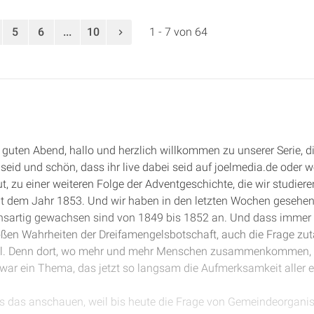
5
6
...
10
1 - 7 von 64
guten Abend, hallo und herzlich willkommen zu unserer Serie, di
seid und schön, dass ihr live dabei seid auf joelmedia.de oder w
zu einer weiteren Folge der Adventgeschichte, die wir studiere
it dem Jahr 1853. Und wir haben in den letzten Wochen gesehen,
onsartig gewachsen sind von 1849 bis 1852 an. Und dass immer 
ßen Wahrheiten der Dreifamengelsbotschaft, auch die Frage zu
soll. Denn dort, wo mehr und mehr Menschen zusammenkommen
ar ein Thema, das jetzt so langsam die Aufmerksamkeit aller er
ns das anschauen, weil bis heute die Frage von Gemeindeorganisa