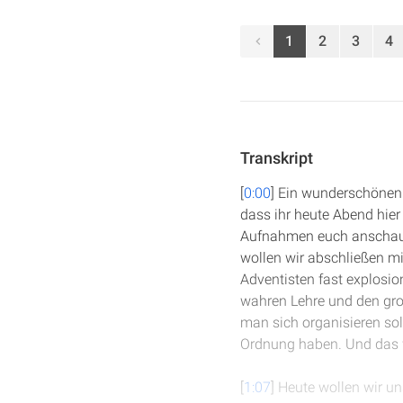
1
2
3
4
Transkript
[
0:00
] Ein wunderschönen 
dass ihr heute Abend hier 
Aufnahmen euch anschaut, 
wollen wir abschließen m
Adventisten fast explosi
wahren Lehre und den gro
man sich organisieren 
Ordnung haben. Und das w
[
1:07
] Heute wollen wir u