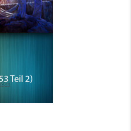
endes Jahr für die
ngen und Entwicklungen
and Herald“ und die
en Ereignisse wie den
850er)