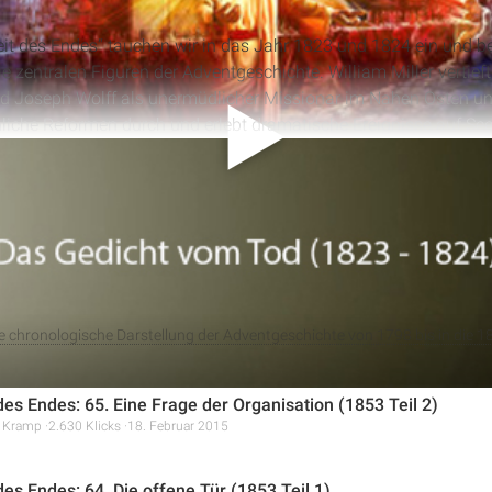
Zeit des Endes“ tauchen wir in das Jahr 1823 und 1824 ein und b
 zentralen Figuren der Adventgeschichte. William Miller vertieft
d Joseph Wolff als unermüdlicher Missionar im Nahen Osten un
iche Reformen durch und erlebt dramatische Ereignisse auf See.
 die Monroe-Doktrin und die Wahl eines neuen Papstes beeinflus
alles anzeigen
wegung und die wachsende Bedeutung von Sonntagsschulen u
ne chronologische Darstellung der Adventgeschichte von 1798 bis in die 1
des Endes: 65. Eine Frage der Organisation (1853 Teil 2)
r Kramp
2.630 Klicks
18. Februar 2015
des Endes: 64. Die offene Tür (1853 Teil 1)