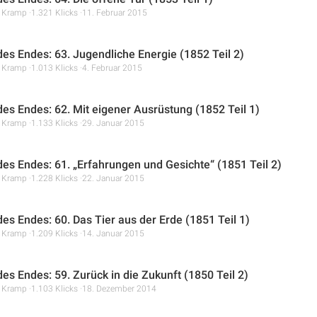
r Kramp
1.321 Klicks
11. Februar 2015
 des Endes: 63. Jugendliche Energie (1852 Teil 2)
r Kramp
1.013 Klicks
4. Februar 2015
 des Endes: 62. Mit eigener Ausrüstung (1852 Teil 1)
r Kramp
1.133 Klicks
29. Januar 2015
 des Endes: 61. „Erfahrungen und Gesichte“ (1851 Teil 2)
r Kramp
1.228 Klicks
22. Januar 2015
des Endes: 60. Das Tier aus der Erde (1851 Teil 1)
r Kramp
1.209 Klicks
14. Januar 2015
des Endes: 59. Zurück in die Zukunft (1850 Teil 2)
r Kramp
1.103 Klicks
18. Dezember 2014