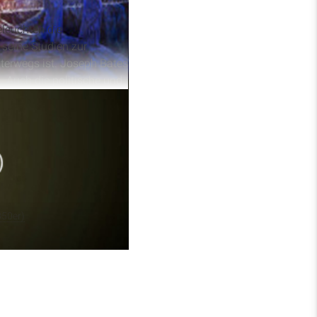
eleuchten die
 seine Studien zur
terwegs ist. Joseph Bates
 Auch die politische und
st. Zudem werden die
nd Gebetsstunden in
850er)