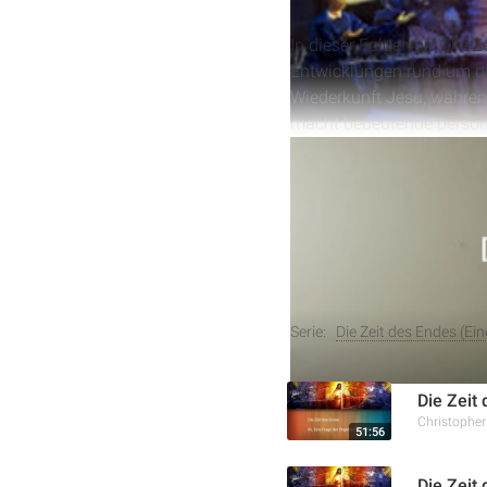
In dieser Folge von „Die 
Entwicklungen rund um die
Wiederkunft Jesu, währen
macht bedeutende persönl
religiöse Welt wird durch
Anfänge der Mormonenbe
Amerika thematisiert.
Weitere Aufnahmen
Serie:
Die Zeit des Endes (Ei
Die Zeit 
Christophe
51:56
Die Zeit 