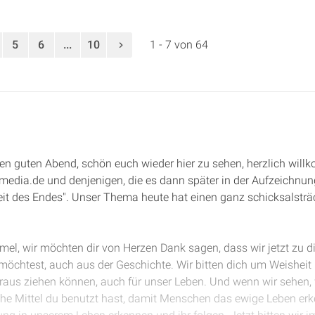
5
6
...
10
1 - 7 von 64
n guten Abend, schön euch wieder hier zu sehen, herzlich will
edia.de und denjenigen, die es dann später in der Aufzeichnun
eit des Endes". Unser Thema heute hat einen ganz schicksalsträc
mmel, wir möchten dir von Herzen Dank sagen, dass wir jetzt zu
möchtest, auch aus der Geschichte. Wir bitten dich um Weisheit
araus ziehen können, auch für unser Leben. Und wenn wir sehen,
e Mittel du benutzt hast, damit Menschen das ewige Leben erke