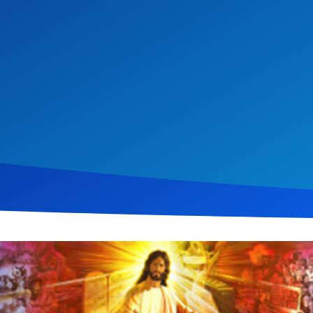
i 2013
1.178
Klicks
Download