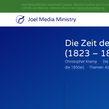
Joel Media Ministry verwendet Cookies. Manche Cookies sind für die
mithilfe von Matomo. Weitere Infos in der
Datenschutzerklärung
.
Joel Media Ministry
Die Zeit d
(1823 – 1
Christopher Kramp
·
Die
die 1850er)
·
Themen:
Ad