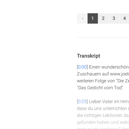
1
2
3
4
Transkript
[
0:00
] Einen wunderschöne
Zuschauern auf www.joelm
weiteren Folge von "Die Z
"Das Gedicht vom Tod".
[
0:25
] Lieber Vater im Hi
dass du uns unterrichten 
die richtigen Lektionen d
gefunden haben und welch