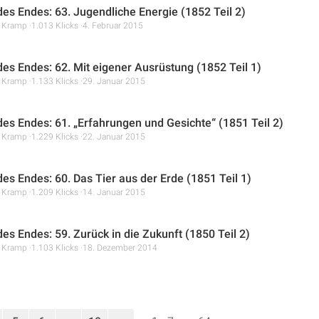
 des Endes: 63. Jugendliche Energie (1852 Teil 2)
r Kramp
1.013 Klicks
4. Februar 2015
 des Endes: 62. Mit eigener Ausrüstung (1852 Teil 1)
r Kramp
1.133 Klicks
29. Januar 2015
 des Endes: 61. „Erfahrungen und Gesichte“ (1851 Teil 2)
r Kramp
1.229 Klicks
22. Januar 2015
des Endes: 60. Das Tier aus der Erde (1851 Teil 1)
r Kramp
1.209 Klicks
14. Januar 2015
des Endes: 59. Zurück in die Zukunft (1850 Teil 2)
r Kramp
1.103 Klicks
18. Dezember 2014