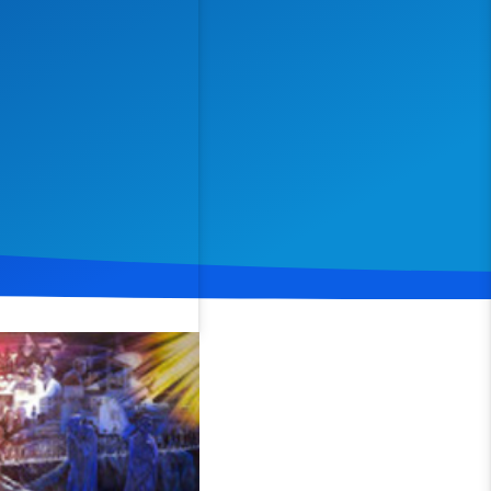
Spenden
Teilen
es Jahr im napoleonischen