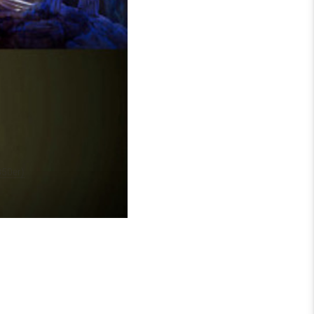
Umwälzungen in Europa,
illiam Miller im Krieg
r hinaus werden
 Zeit thematisiert.
850er)