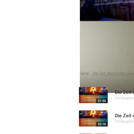
Zeitalter und im Krieg vo
Napoleons Niedergang und 
gegen Kanada und die bede
interessante Entwicklunge
Weitere Aufnahmen
Serie:
Die Zeit des Endes (Ei
Die Zeit 
Christophe
51:56
Die Zeit 
Christophe
53:18