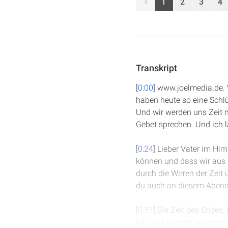
1
2
3
4
Transkript
[
0:00
] www.joelmedia.de. 
haben heute so eine Schlü
Und wir werden uns Zeit 
Gebet sprechen. Und ich l
[
0:24
] Lieber Vater im H
können und dass wir aus 
durch die Wirren der Zeit
du auch an diesem Abend b
[
0:51
] Die Zeit des Endes,
hat, das werden wir noch 