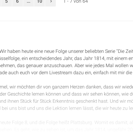
5
6
...
10
1 - 7 von 64
Wir haben heute eine neue Folge unserer beliebten Serie "Die Zei
sselfolge, ein entscheidendes Jahr, das Jahr 1814, mit einem e
nehmen, das genauer anzuschauen. Aber wie jedes Mal wollen 
ade auch euch vor dem Livestream dazu ein, einfach mit mir die
immel, wir möchten dir von ganzem Herzen danken, dass wir wie
der Geschichte lernen können und dass wir sehen können, wie 
 und ihnen Stück für Stück Erkenntnis geschenkt hast. Und wir mö
ei uns bist und uns die Lektion lernen lässt, die wir heute zu l
 heute Folge 8, und die Folge heißt Plattsburg. Womit es damit, 
sehen. Es geht, wie zu sehen ist, um das Jahr 1814, ungefähr 200