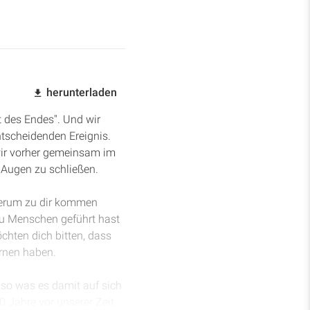
herunterladen
t des Endes". Und wir
ntscheidenden Ereignis.
wir vorher gemeinsam im
 Augen zu schließen.
derum zu dir kommen
du Menschen geführt hast
chten dich bitten, dass
ernen haben.
also was es damit auf sich
 Jahre vor unserer Zeit.