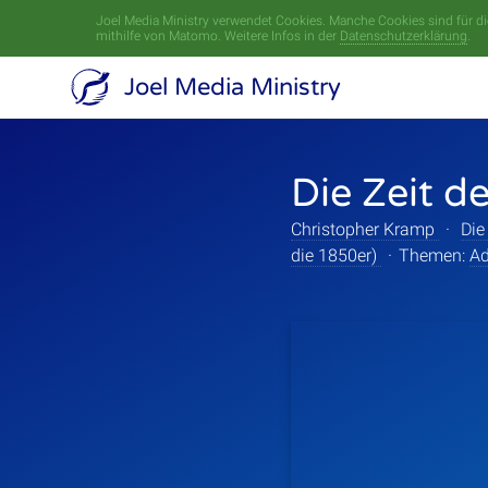
Joel Media Ministry verwendet Cookies. Manche Cookies sind für die
mithilfe von Matomo. Weitere Infos in der
Datenschutzerklärung
.
Joel Media Ministry
Die Zeit d
Christopher Kramp
·
Die
die 1850er)
·
Themen:
Ad