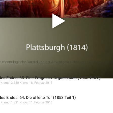
n 1812. Der Vortrag schildert die militärischen und politischen 
die Rückkehr der Monarchien. Gleichzeitig wird die Rolle von W
utende Schlacht von Plattsburg detailliert dargestellt. Darübe
n in der prophetischen Auslegung und religiösen Bewegungen der
ne chronologische Darstellung der Adventgeschichte von 1798 bis in die 1
des Endes: 65. Eine Frage der Organisation (1853 Teil 2)
r Kramp
2.630 Klicks
18. Februar 2015
des Endes: 64. Die offene Tür (1853 Teil 1)
r Kramp
1.321 Klicks
11. Februar 2015