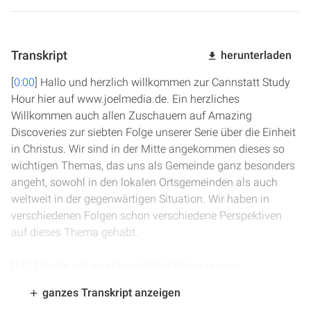
Transkript
herunterladen
[
0:00
] Hallo und herzlich willkommen zur Cannstatt Study
Hour hier auf www.joelmedia.de. Ein herzliches
Willkommen auch allen Zuschauern auf Amazing
Discoveries zur siebten Folge unserer Serie über die Einheit
in Christus. Wir sind in der Mitte angekommen dieses so
wichtigen Themas, das uns als Gemeinde ganz besonders
angeht, sowohl in den lokalen Ortsgemeinden als auch
weltweit in der gegenwärtigen Situation. Wir haben in
verschiedenen Folgen schon verschiedene Perspektiven
auf dieses Thema gehabt.
[
1:01
] Heute soll es in besonderer Weise um ein
entscheidendes Thema gehen, das der Titel dieser Folge
ganzes Transkript anzeigen
ist: Wenn Konflikte aufkommen. Wir wollen uns im