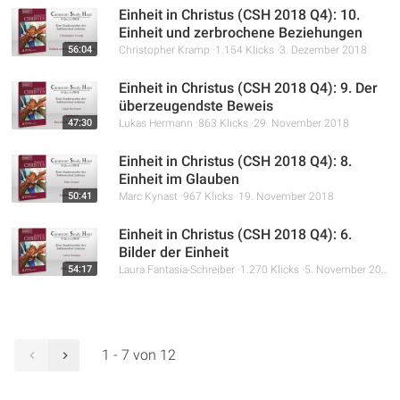
Gemeinde zu bewahren und zu fördern.
Einheit in Christus (CSH 2018 Q4): 10.
Einheit und zerbrochene Beziehungen
56:04
Christopher Kramp
1.154 Klicks
3. Dezember 2018
Einheit in Christus (CSH 2018 Q4): 9. Der
überzeugendste Beweis
47:30
Lukas Hermann
863 Klicks
29. November 2018
Einheit in Christus (CSH 2018 Q4): 8.
Einheit im Glauben
50:41
Marc Kynast
967 Klicks
19. November 2018
Einheit in Christus (CSH 2018 Q4): 6.
Bilder der Einheit
54:17
Laura Fantasia-Schreiber
1.270 Klicks
5. November 2018
1 - 7 von 12