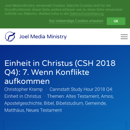
Joel Media Ministry verwendet Cookies. Manche Cookies sind für die
Menü
Grundfunktionen dieser Seite, andere erfassen wie du diese Seite verwendest
mithilfe von Matomo. Weitere Infos in der
Datenschutzerklärung
.
Nur notwendige Cookies erlauben
OK
Videoarchiv
Joel Media Ministry
Aufnahmen
Einheit in Christus (CSH 2018
Serien
Q4): 7. Wenn Konflikte
Sprecher
aufkommen
Christopher Kramp
·
Cannstatt Study Hour 2018 Q4:
Themen
Einheit in Christus
·
Themen:
Altes Testament
,
Amos
,
Apostelgeschichte
,
Bibel
,
Bibelstudium
,
Gemeinde
,
Matthäus
,
Neues Testament
Startseite