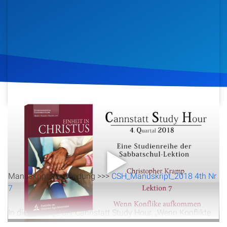
Artikel
Podcasts
Studienzentrum
Über Uns
12. November 2018
1.434
Klicks
Download
Kontakt
Spenden
Manuskript zur Sendung >>>
CSH_Manuskript_2018 4th Nr
7
In dieser Folge der Cannstatt Study Hour, „Wenn Konflikte
aufkommen“, beleuchtet Christopher Kramp anhand von